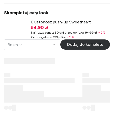
Skompletuj cały look
Biustonosz push-up Sweetheart
54,90 zł
Najniższa cena z 30 dni przed obniżką
:
94,90 zł
-
42
%
Cena regularna
:
199,90 zł
-
73
%
Dodaj do kompletu
Rozmiar