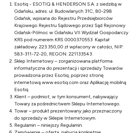
Esotiq - ESOTIQ & HENDERSON S.A. z siedzibą w
Gdańsku, adres: ul. Budowlanych 31C, 80-298
Gdańsk, wpisana do Rejestru Przedsiębiorców
Krajowego Rejestru Sądowego przez Sąd Rejonowy
Gdańsk-Północ w Gdańsku VII Wydział Gospodarczy
KRS pod numerem KRS 0000370553. Kapitał
zakładowy: 223.350,00 zł wpłacony w całości, NIP:
583-311-72-20, REGON: 221133543.
Sklep Internetowy – zorganizowana platforma
informatyczna do prezentacji i sprzedaży Towarów
prowadzona przez Esotiq, poprzez stronę
internetową www.esotiq.com oraz Aplikację mobilną
Esotiq.
Klient – podmiot, w tym konsument, nabywający
Towary za pośrednictwem Sklepu Internetowego.
Towar – produkt prezentowany jako przeznaczony
do sprzedaży w Sklepie Internetowym.
Regulamin – niniejszy Regulamin.
Zamówienie – oferta, nabycia konkretnie