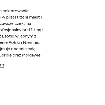
m celebrowania
 w przestrzeni miast i
 zawsze czeka na
ofesjonalny braffiting i
ź Esotiq w jednym z
enie Polski i Niemiec.
jmuje obecnie całą
 Serbię oraz Mołdawię.
on