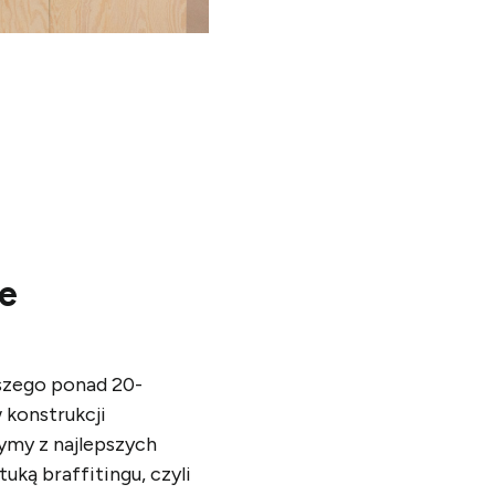
e
aszego ponad
20-
 konstrukcji
ymy z najlepszych
uką braffitingu, czyli