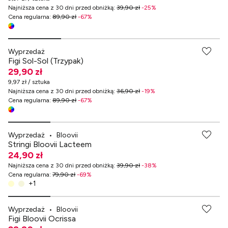
Najniższa cena z 30 dni przed obniżką
:
39,90 zł
-
25
%
Cena regularna
:
89,90 zł
-
67
%
-70% przy zakupach za min. 349 zł
Wyprzedaż
Figi Sol-Sol (Trzypak)
29,90 zł
9,97 zł / sztuka
Najniższa cena z 30 dni przed obniżką
:
36,90 zł
-
19
%
Cena regularna
:
89,90 zł
-
67
%
-70% przy zakupach za min. 349 zł
Wyprzedaż
•
Bloovii
Stringi Bloovii Lacteem
24,90 zł
Najniższa cena z 30 dni przed obniżką
:
39,90 zł
-
38
%
Cena regularna
:
79,90 zł
-
69
%
+
1
-70% przy zakupach za min. 349 zł
Wyprzedaż
•
Bloovii
Figi Bloovii Ocrissa