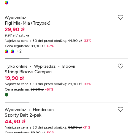
-70% przy zakupach za min. 349 zł
Wyprzedaż
Figi Mia-Mia (Trzypak)
29,90 zł
9,97 zł / sztuka
Najniższa cena z 30 dni przed obniżką
:
44,90 zł
-
33
%
Cena regularna
:
89,90 zł
-
67
%
+
2
-70% przy zakupach za min. 349 zł
Tylko online
•
Wyprzedaż
•
Bloovii
Stringi Bloovii Campari
19,90 zł
Najniższa cena z 30 dni przed obniżką
:
29,90 zł
-
33
%
Cena regularna
:
59,90 zł
-
67
%
Wyprzedaż
•
Henderson
Szorty Bait 2-pak
44,90 zł
Najniższa cena z 30 dni przed obniżką
:
64,90 zł
-
31
%
Cena regularna
:
89,90 zł
-
50
%