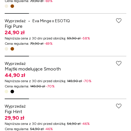
Cena regularna
:
79,90 zł
-
69
%
-70% przy zakupach za min. 349 zł
Wyprzedaż
•
Eva Minge x ESOTIQ
Figi Pure
24,90 zł
Najniższa cena z 30 dni przed obniżką
:
59,90 zł
-
58
%
Cena regularna
:
79,90 zł
-
69
%
-70% przy zakupach za min. 349 zł
Wyprzedaż
Majtki modelujące Smooth
44,90 zł
Najniższa cena z 30 dni przed obniżką
:
149,90 zł
-
70
%
Cena regularna
:
149,90 zł
-
70
%
Wyprzedaż
Figi Hint
29,90 zł
Najniższa cena z 30 dni przed obniżką
:
54,90 zł
-
46
%
Cena regularna
:
54,90 zł
-
46
%