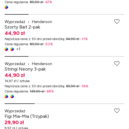
Cena regularna
:
89,90 zł
-
67
%
Wyprzedaż
•
Henderson
Szorty Bait 2-pak
44,90 zł
Najniższa cena z 30 dni przed obniżką
:
64,90 zł
-
31
%
Cena regularna
:
89,90 zł
-
50
%
+
1
Wyprzedaż
•
Henderson
Stringi Neony 3-pak
44,90 zł
14,97 zł / sztuka
Najniższa cena z 30 dni przed obniżką
:
69,90 zł
-
36
%
Cena regularna
:
139,90 zł
-
68
%
-70% przy zakupach za min. 349 zł
Wyprzedaż
Figi Mia-Mia (Trzypak)
29,90 zł
9,97 zł / sztuka