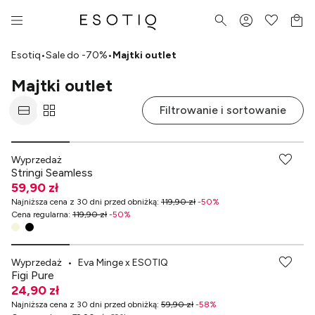
Esotiq
•
Sale do -70%
•
Majtki outlet
Majtki outlet
Filtrowanie i sortowanie
-70% przy zakupach za min. 349 zł
Wyprzedaż
Stringi Seamless
59,90 zł
Najniższa cena z 30 dni przed obniżką
:
119,90 zł
-
50
%
Cena regularna
:
119,90 zł
-
50
%
-70% przy zakupach za min. 349 zł
Wyprzedaż
•
Eva Minge x ESOTIQ
Figi Pure
24,90 zł
Najniższa cena z 30 dni przed obniżką
:
59,90 zł
-
58
%