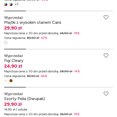
+
1
-70% przy zakupach za min. 349 zł
Wyprzedaż
Majtki z wysokim stanem Caris
29,90 zł
Najniższa cena z 30 dni przed obniżką
:
36,90 zł
-
19
%
Cena regularna
:
89,90 zł
-
67
%
-70% przy zakupach za min. 349 zł
Wyprzedaż
Figi Cleary
24,90 zł
Najniższa cena z 30 dni przed obniżką
:
28,90 zł
-
14
%
Cena regularna
:
69,90 zł
-
64
%
-70% przy zakupach za min. 349 zł
Wyprzedaż
Szorty Pelia (Dwupak)
29,90 zł
14,95 zł / sztuka
Najniższa cena z 30 dni przed obniżką
:
36,90 zł
-
19
%