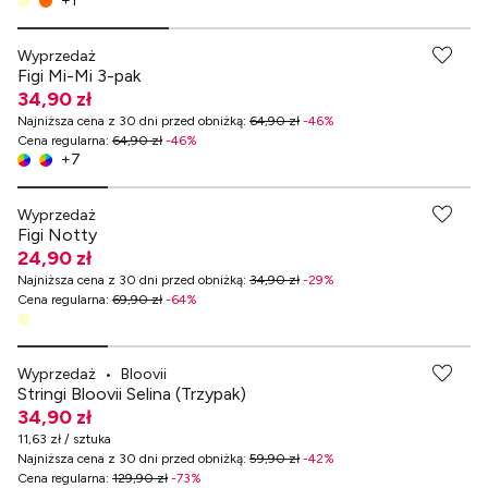
+
1
Wyprzedaż
Figi Mi-Mi 3-pak
34,90 zł
Najniższa cena z 30 dni przed obniżką
:
64,90 zł
-
46
%
Cena regularna
:
64,90 zł
-
46
%
+
7
-70% przy zakupach za min. 349 zł
Wyprzedaż
Figi Notty
24,90 zł
Najniższa cena z 30 dni przed obniżką
:
34,90 zł
-
29
%
Cena regularna
:
69,90 zł
-
64
%
-70% przy zakupach za min. 349 zł
Wyprzedaż
•
Bloovii
Stringi Bloovii Selina (Trzypak)
34,90 zł
11,63 zł / sztuka
Najniższa cena z 30 dni przed obniżką
:
59,90 zł
-
42
%
Cena regularna
:
129,90 zł
-
73
%