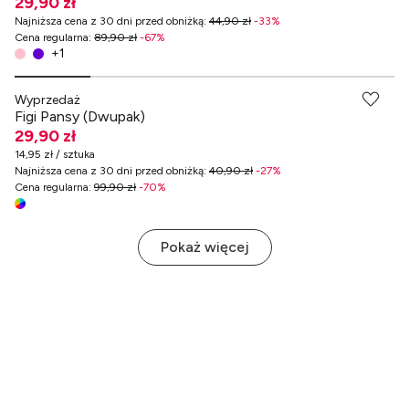
29,90 zł
Najniższa cena z 30 dni przed obniżką
:
44,90 zł
-
33
%
Cena regularna
:
89,90 zł
-
67
%
+
1
-70% przy zakupach za min. 349 zł
Wyprzedaż
Figi Pansy (Dwupak)
29,90 zł
14,95 zł / sztuka
Najniższa cena z 30 dni przed obniżką
:
40,90 zł
-
27
%
Cena regularna
:
99,90 zł
-
70
%
Pokaż więcej