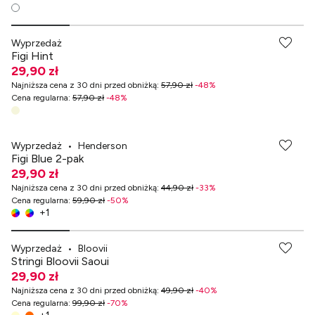
Wyprzedaż
Figi Hint
29,90 zł
Najniższa cena z 30 dni przed obniżką
:
57,90 zł
-
48
%
Cena regularna
:
57,90 zł
-
48
%
Wyprzedaż
•
Henderson
Figi Blue 2-pak
29,90 zł
Najniższa cena z 30 dni przed obniżką
:
44,90 zł
-
33
%
Cena regularna
:
59,90 zł
-
50
%
+
1
-70% przy zakupach za min. 349 zł
Wyprzedaż
•
Bloovii
Stringi Bloovii Saoui
29,90 zł
Najniższa cena z 30 dni przed obniżką
:
49,90 zł
-
40
%
Cena regularna
:
99,90 zł
-
70
%