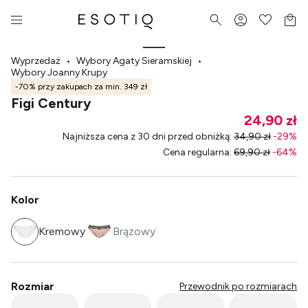
Wyprzedaż
•
Wybory Agaty Sieramskiej
•
Wybory Joanny Krupy
-70% przy zakupach za min. 349 zł
Figi Century
24,90 zł
Najniższa cena z 30 dni przed obniżką
:
34,90 zł
-
29
%
Cena regularna
:
69,90 zł
-
64
%
Kolor
Kremowy
Brązowy
Rozmiar
Przewodnik po rozmiarach