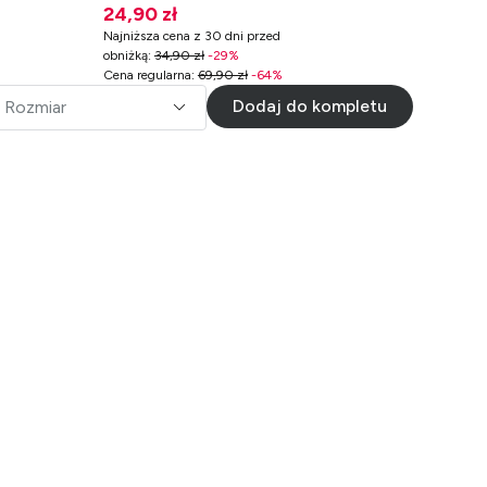
24,90 zł
Najniższa cena z 30 dni przed
obniżką
:
34,90 zł
-
29
%
Cena regularna
:
69,90 zł
-
64
%
Dodaj do kompletu
Rozmiar