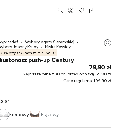
yprzedaż
•
Wybory Agaty Sieramskiej
•
ybory Joanny Krupy
•
Miska Kassidy
-70% przy zakupach za min. 349 zł
Biustonosz push-up Century
79,90 zł
Najniższa cena z 30 dni przed obniżką
:
59,90 zł
Cena regularna
:
199,90 zł
olor
Kremowy
Brązowy