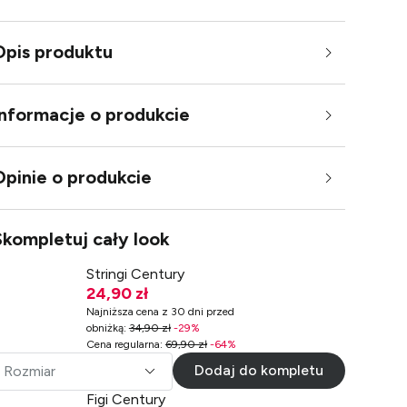
Opis produktu
Informacje o produkcie
Opinie o produkcie
Skompletuj cały look
Stringi Century
24,90 zł
Najniższa cena z 30 dni przed
obniżką
:
34,90 zł
-
29
%
Cena regularna
:
69,90 zł
-
64
%
Dodaj do kompletu
Rozmiar
Figi Century