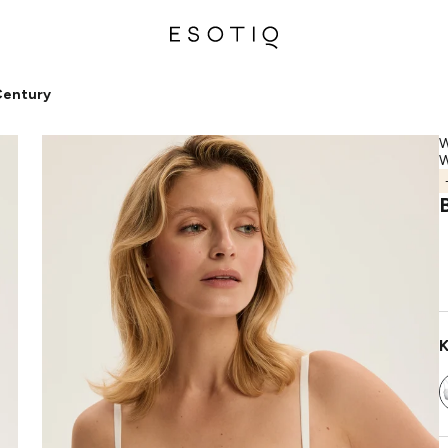
Century
W
W
K