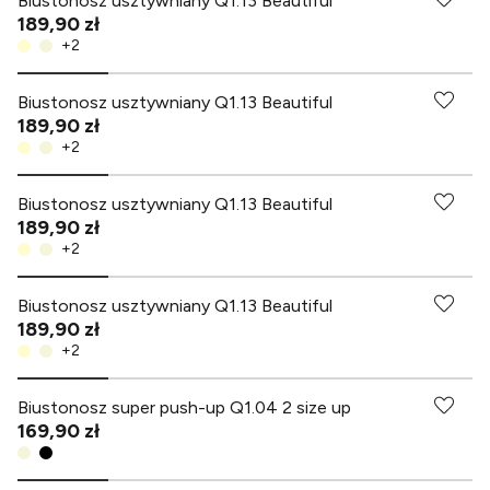
Biustonosz usztywniany Q1.13 Beautiful
189,90 zł
+
2
Biustonosz usztywniany Q1.13 Beautiful
189,90 zł
+
2
Biustonosz usztywniany Q1.13 Beautiful
189,90 zł
+
2
Biustonosz usztywniany Q1.13 Beautiful
189,90 zł
+
2
Biustonosz super push-up Q1.04 2 size up
169,90 zł