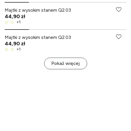
Majtki z wysokim stanem Q2.03
44,90 zł
+
1
Majtki z wysokim stanem Q2.03
44,90 zł
+
1
Pokaż więcej