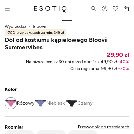
Wyprzedaż
•
Bloovii
-70% przy zakupach za min. 349 zł
Dół od kostiumu kąpielowego Bloovii
Summervibes
29,90 zł
Najniższa cena z 30 dni przed obniżką
:
49,90 zł
-
40
%
Cena regularna
:
99,90 zł
-
70
%
Kolor
Różowy
Niebieski
Czarny
Rozmiar
Przewodnik po rozmiarach