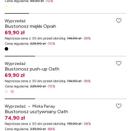
Cena regularna
:
99,90 zł
-
70
%
-70% przy zakupach za min. 349 zł
Wyprzedaż
Biustonosz miękki Oprah
69,90 zł
Najniższa cena z 30 dni przed obniżką
:
114,90 zł
-
39
%
Cena regularna
:
229,90 zł
-
70
%
-70% przy zakupach za min. 349 zł
Wyprzedaż
Biustonosz push-up Oath
69,90 zł
Najniższa cena z 30 dni przed obniżką
:
114,90 zł
-
39
%
Cena regularna
:
229,90 zł
-
70
%
-70% przy zakupach za min. 349 zł
Wyprzedaż
•
Miska Panay
Biustonosz usztywniany Oath
74,90 zł
Najniższa cena z 30 dni przed obniżką
:
119,90 zł
-
38
%
Cena regularna
:
239,90 zł
-
69
%