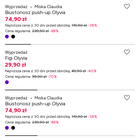
Wyprzedaż
•
Miska Claudia
Biustonosz push-up Olyvia
74,90 zł
Najniższa cena z 30 dni przed obniżką
:
119,90 zł
-
38
%
Cena regularna
:
239,90 zł
-
69
%
-70% przy zakupach za min. 349 zł
Wyprzedaż
Figi Olyvia
29,90 zł
Najniższa cena z 30 dni przed obniżką
:
49,90 zł
-
40
%
Cena regularna
:
99,90 zł
-
70
%
Wyprzedaż
•
Miska Claudia
Biustonosz push-up Olyvia
74,90 zł
Najniższa cena z 30 dni przed obniżką
:
119,90 zł
-
38
%
Cena regularna
:
239,90 zł
-
69
%
-70% przy zakupach za min. 349 zł