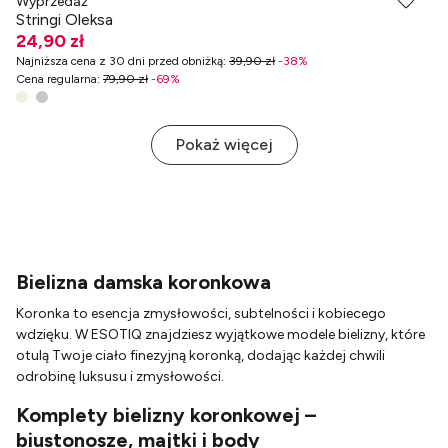
Wyprzedaż
Stringi Oleksa
24,90 zł
Najniższa cena z 30 dni przed obniżką
:
39,90 zł
-
38
%
Cena regularna
:
79,90 zł
-
69
%
Pokaż więcej
Bielizna damska koronkowa
Koronka to esencja zmysłowości, subtelności i kobiecego
wdzięku. W ESOTIQ znajdziesz wyjątkowe modele bielizny, które
otulą Twoje ciało finezyjną koronką, dodając każdej chwili
odrobinę luksusu i zmysłowości.
Komplety bielizny koronkowej –
biustonosze, majtki i body