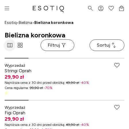
Esotiq
•
Bielizna
•
Bielizna koronkowa
Bielizna koronkowa
Filtruj
Sortuj
-70% przy zakupach za min. 349 zł
Wyprzedaż
Stringi Oprah
29,90 zł
Najniższa cena z 30 dni przed obniżką
:
49,90 zł
-
40
%
Cena regularna
:
99,90 zł
-
70
%
-70% przy zakupach za min. 349 zł
Wyprzedaż
Figi Oprah
29,90 zł
Najniższa cena z 30 dni przed obniżką
:
49,90 zł
-
40
%