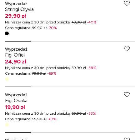
Wyprzedaż
Stringi Olyvia
29,90 zł
Najniższa cena z 30 dni przed obniżką
:
49,90 zł
-
40
%
Cena regularna
:
99,90 zł
-
70
%
-70% przy zakupach za min. 349 zł
Wyprzedaż
Figi Ofiel
24,90 zł
Najniższa cena z 30 dni przed obniżką
:
39,90 zł
-
38
%
Cena regularna
:
79,90 zł
-
69
%
-70% przy zakupach za min. 349 zł
Wyprzedaż
Figi Osaka
19,90 zł
Najniższa cena z 30 dni przed obniżką
:
29,90 zł
-
33
%
Cena regularna
:
59,90 zł
-
67
%
-70% przy zakupach za min. 349 zł