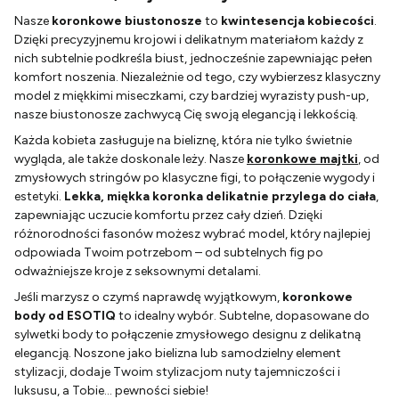
Nasze
koronkowe biustonosze
to
kwintesencja kobiecości
.
Dzięki precyzyjnemu krojowi i delikatnym materiałom każdy z
nich subtelnie podkreśla biust, jednocześnie zapewniając pełen
komfort noszenia. Niezależnie od tego, czy wybierzesz klasyczny
model z miękkimi miseczkami, czy bardziej wyrazisty push-up,
nasze biustonosze zachwycą Cię swoją elegancją i lekkością.
Każda kobieta zasługuje na bieliznę, która nie tylko świetnie
wygląda, ale także doskonale leży. Nasze
koronkowe majtki
, od
zmysłowych stringów po klasyczne figi, to połączenie wygody i
estetyki.
Lekka, miękka koronka delikatnie przylega do ciała
,
zapewniając uczucie komfortu przez cały dzień. Dzięki
różnorodności fasonów możesz wybrać model, który najlepiej
odpowiada Twoim potrzebom – od subtelnych fig po
odważniejsze kroje z seksownymi detalami.
Jeśli marzysz o czymś naprawdę wyjątkowym,
koronkowe
body od ESOTIQ
to idealny wybór. Subtelne, dopasowane do
sylwetki body to połączenie zmysłowego designu z delikatną
elegancją. Noszone jako bielizna lub samodzielny element
stylizacji, dodaje Twoim stylizacjom nuty tajemniczości i
luksusu, a Tobie... pewności siebie!