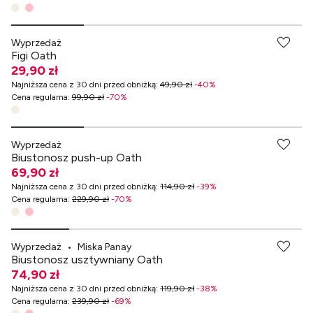
-70% przy zakupach za min. 349 zł
Wyprzedaż
Figi Oath
29,90 zł
Najniższa cena z 30 dni przed obniżką
:
49,90 zł
-
40
%
Cena regularna
:
99,90 zł
-
70
%
-70% przy zakupach za min. 349 zł
Wyprzedaż
Biustonosz push-up Oath
69,90 zł
Najniższa cena z 30 dni przed obniżką
:
114,90 zł
-
39
%
Cena regularna
:
229,90 zł
-
70
%
-70% przy zakupach za min. 349 zł
Wyprzedaż
•
Miska Panay
Biustonosz usztywniany Oath
74,90 zł
Najniższa cena z 30 dni przed obniżką
:
119,90 zł
-
38
%
Cena regularna
:
239,90 zł
-
69
%