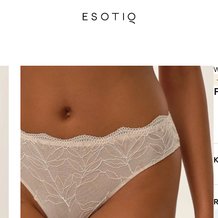
W
K
R