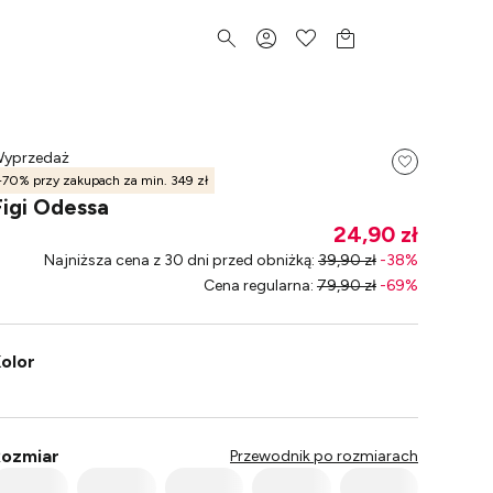
yprzedaż
-70% przy zakupach za min. 349 zł
Figi Odessa
24,90 zł
Najniższa cena z 30 dni przed obniżką
:
39,90 zł
-
38
%
Cena regularna
:
79,90 zł
-
69
%
olor
ozmiar
Przewodnik po rozmiarach