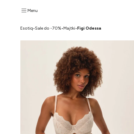
Menu
Esotiq
•
Sale do -70%
•
Majtki
•
Figi Odessa