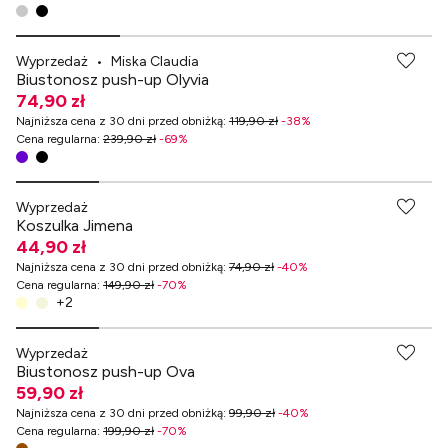
Wyprzedaż
•
Miska Claudia
Biustonosz push-up Olyvia
74,90 zł
Najniższa cena z 30 dni przed obniżką
:
119,90 zł
-
38
%
Cena regularna
:
239,90 zł
-
69
%
-70% przy zakupach za min. 349 zł
Wyprzedaż
Koszulka Jimena
44,90 zł
Najniższa cena z 30 dni przed obniżką
:
74,90 zł
-
40
%
Cena regularna
:
149,90 zł
-
70
%
+
2
Wyprzedaż
Biustonosz push-up Ova
59,90 zł
Najniższa cena z 30 dni przed obniżką
:
99,90 zł
-
40
%
Cena regularna
:
199,90 zł
-
70
%