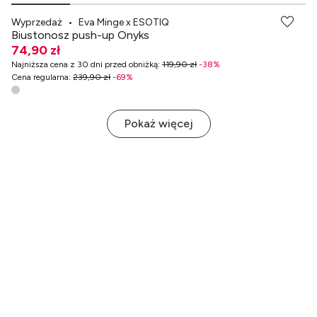
Wyprzedaż
•
Eva Minge x ESOTIQ
Biustonosz push-up Onyks
74,90 zł
Najniższa cena z 30 dni przed obniżką
:
119,90 zł
-
38
%
Cena regularna
:
239,90 zł
-
69
%
Pokaż więcej