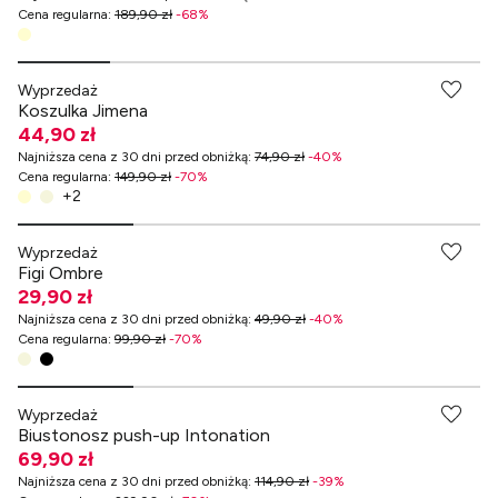
Cena regularna
:
189,90 zł
-
68
%
-70% przy zakupach za min. 349 zł
Wyprzedaż
Koszulka Jimena
44,90 zł
Najniższa cena z 30 dni przed obniżką
:
74,90 zł
-
40
%
Cena regularna
:
149,90 zł
-
70
%
+
2
-70% przy zakupach za min. 349 zł
Wyprzedaż
Figi Ombre
29,90 zł
Najniższa cena z 30 dni przed obniżką
:
49,90 zł
-
40
%
Cena regularna
:
99,90 zł
-
70
%
Wyprzedaż
Biustonosz push-up Intonation
69,90 zł
Najniższa cena z 30 dni przed obniżką
:
114,90 zł
-
39
%