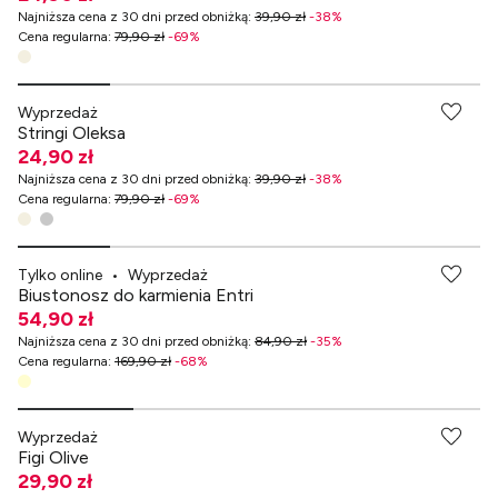
Najniższa cena z 30 dni przed obniżką
:
39,90 zł
-
38
%
Cena regularna
:
79,90 zł
-
69
%
-70% przy zakupach za min. 349 zł
Wyprzedaż
Stringi Oleksa
24,90 zł
Najniższa cena z 30 dni przed obniżką
:
39,90 zł
-
38
%
Cena regularna
:
79,90 zł
-
69
%
Tylko online
•
Wyprzedaż
Biustonosz do karmienia Entri
54,90 zł
Najniższa cena z 30 dni przed obniżką
:
84,90 zł
-
35
%
Cena regularna
:
169,90 zł
-
68
%
-70% przy zakupach za min. 349 zł
Wyprzedaż
Figi Olive
29,90 zł