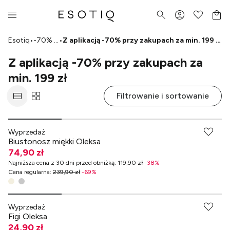
Esotiq
•
-70% przy zakupach za min. 99 zł
•
Z aplikacją -70% przy zakupach za min. 199 zł
Z aplikacją -70% przy zakupach za
min. 199 zł
Filtrowanie i sortowanie
-70% przy zakupach za min. 349 zł
Wyprzedaż
Biustonosz miękki Oleksa
74,90 zł
Najniższa cena z 30 dni przed obniżką
:
119,90 zł
-
38
%
Cena regularna
:
239,90 zł
-
69
%
-70% przy zakupach za min. 349 zł
Wyprzedaż
Figi Oleksa
24,90 zł