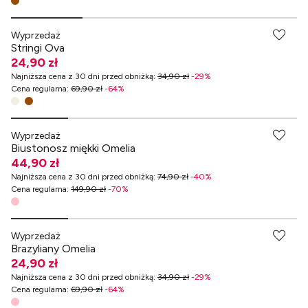
-70% przy zakupach za min. 349 zł
Wyprzedaż
Stringi Ova
24,90 zł
Najniższa cena z 30 dni przed obniżką
:
34,90 zł
-
29
%
Cena regularna
:
69,90 zł
-
64
%
-70% przy zakupach za min. 349 zł
Wyprzedaż
Biustonosz miękki Omelia
44,90 zł
Najniższa cena z 30 dni przed obniżką
:
74,90 zł
-
40
%
Cena regularna
:
149,90 zł
-
70
%
-70% przy zakupach za min. 349 zł
Wyprzedaż
Brazyliany Omelia
24,90 zł
Najniższa cena z 30 dni przed obniżką
:
34,90 zł
-
29
%
Cena regularna
:
69,90 zł
-
64
%