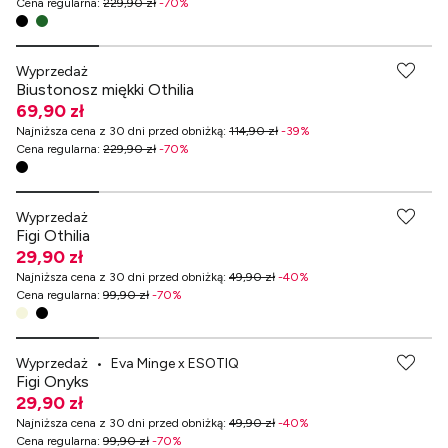
Cena regularna
:
229,90 zł
-
70
%
Na większy biust
Wyprzedaż
Biustonosz miękki Othilia
69,90 zł
Najniższa cena z 30 dni przed obniżką
:
114,90 zł
-
39
%
Cena regularna
:
229,90 zł
-
70
%
-70% przy zakupach za min. 349 zł
Wyprzedaż
Figi Othilia
29,90 zł
Najniższa cena z 30 dni przed obniżką
:
49,90 zł
-
40
%
Cena regularna
:
99,90 zł
-
70
%
-70% przy zakupach za min. 349 zł
Wyprzedaż
•
Eva Minge x ESOTIQ
Figi Onyks
29,90 zł
Najniższa cena z 30 dni przed obniżką
:
49,90 zł
-
40
%
Cena regularna
:
99,90 zł
-
70
%