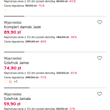
Najniższa cena z 30 dni przed obniżką
:
49,90 zł
-
40
%
Cena regularna
:
99,90 zł
-
70
%
-70% przy zakupach za min. 349 zł
Wyprzedaż
Komplet damski Jade
89,90 zł
Najniższa cena z 30 dni przed obniżką
:
144,90 zł
-
38
%
Cena regularna
:
289,90 zł
-
69
%
-70% przy zakupach za min. 349 zł
Wyprzedaż
Szlafrok Jamie
74,90 zł
Najniższa cena z 30 dni przed obniżką
:
124,90 zł
-
40
%
Cena regularna
:
249,90 zł
-
70
%
+
1
-70% przy zakupach za min. 349 zł
Wyprzedaż
Szlafrok Jamala
59,90 zł
Najniższa cena z 30 dni przed obniżką
:
94,90 zł
-
37
%