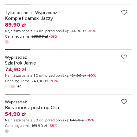
Tylko online
•
Wyprzedaż
Komplet damski Jazzy
89,90 zł
Najniższa cena z 30 dni przed obniżką
:
144,90 zł
-
38
%
Cena regularna
:
289,90 zł
-
69
%
Wyprzedaż
Szlafrok Jamie
74,90 zł
Najniższa cena z 30 dni przed obniżką
:
124,90 zł
-
40
%
Cena regularna
:
249,90 zł
-
70
%
+
1
Wyprzedaż
Biustonosz push-up Olla
54,90 zł
Najniższa cena z 30 dni przed obniżką
:
84,90 zł
-
35
%
Cena regularna
:
169,90 zł
-
68
%