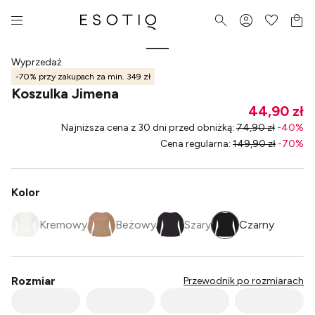
Wyprzedaż
-70% przy zakupach za min. 349 zł
Koszulka Jimena
44,90 zł
Najniższa cena z 30 dni przed obniżką
:
74,90 zł
-
40
%
Cena regularna
:
149,90 zł
-
70
%
Kolor
Kremowy
Beżowy
Szary
Czarny
Rozmiar
Przewodnik po rozmiarach