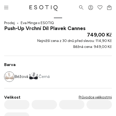
Prodej
•
Eva Minge x ESOTIQ
Push-Up Vrchní Díl Plavek Cannes
749,00 Kč
Nejnižší cena z 30 dnů před slevou
:
114,90 Kč
Běžná cena
:
949,00 Kč
Barva
Béžová
Černá
Velikost
Průvodce velikostmi