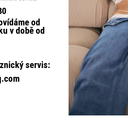
80
ovídáme od
ku v době od
znický servis:
q.com