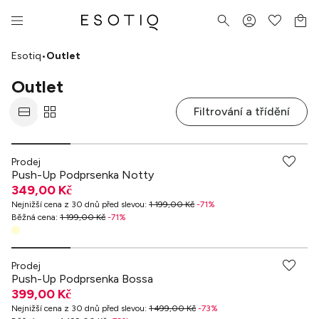
Esotiq
•
Outlet
Outlet
Filtrování a třídění
Prodej
Push-Up Podprsenka Notty
349,00 Kč
Nejnižší cena z 30 dnů před slevou
:
1 199,00 Kč
-
71
%
Běžná cena
:
1 199,00 Kč
-
71
%
Prodej
Push-Up Podprsenka Bossa
399,00 Kč
Nejnižší cena z 30 dnů před slevou
:
1 499,00 Kč
-
73
%