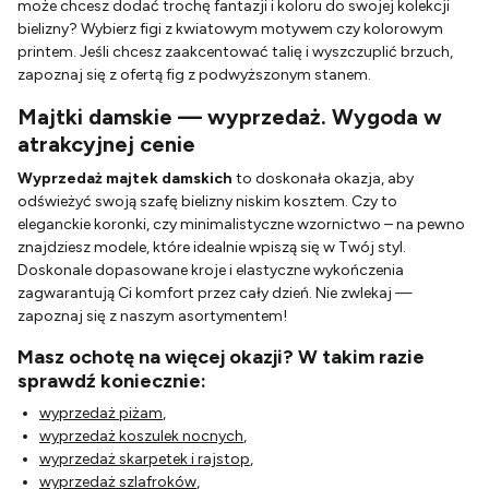
może chcesz dodać trochę fantazji i koloru do swojej kolekcji
bielizny? Wybierz figi z kwiatowym motywem czy kolorowym
printem. Jeśli chcesz zaakcentować talię i wyszczuplić brzuch,
zapoznaj się z ofertą fig z podwyższonym stanem.
Majtki damskie
— wyprzedaż. Wygoda w
atrakcyjnej cenie
Wyprzedaż majtek damskich
to doskonała okazja, aby
odświeżyć swoją szafę bielizny niskim kosztem. Czy to
eleganckie koronki, czy minimalistyczne wzornictwo – na pewno
znajdziesz modele, które idealnie wpiszą się w Twój styl.
Doskonale dopasowane kroje i elastyczne wykończenia
zagwarantują Ci komfort przez cały dzień. Nie zwlekaj —
zapoznaj się z naszym asortymentem!
Masz ochotę na więcej okazji? W takim razie
sprawdź koniecznie:
wyprzedaż piżam
,
wyprzedaż koszulek nocnych
,
wyprzedaż skarpetek i rajstop
,
wyprzedaż szlafroków
,