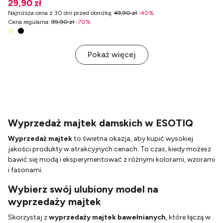
29,90 zł
Najniższa cena z 30 dni przed obniżką
:
49,90 zł
-
40
%
Cena regularna
:
99,90 zł
-
70
%
Pokaż więcej
Wyprzedaż majtek damskich w ESOTIQ
Wyprzedaż majtek
to świetna okazja, aby kupić wysokiej
jakości produkty w atrakcyjnych cenach. To czas, kiedy możesz
bawić się modą i eksperymentować z różnymi kolorami, wzorami
i fasonami.
Wybierz swój ulubiony model na
wyprzedaży majtek
Skorzystaj z
wyprzedaży majtek bawełnianych
, które łączą w