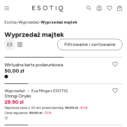
Esotiq
•
Wyprzedaż
•
Wyprzedaż majtek
Wyprzedaż majtek
Filtrowanie i sortowanie
Wirtualna karta podarunkowa
50,00 zł
-70% przy zakupach za min. 349 zł
Wyprzedaż
•
Eva Minge x ESOTIQ
Stringi Onyks
29,90 zł
Najniższa cena z 30 dni przed obniżką
:
49,90 zł
-
40
%
Cena regularna
:
99,90 zł
-
70
%
-70% przy zakupach za min. 349 zł