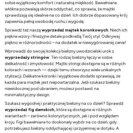
sobie wyjątkowy komfort i naturalną miękkość. Bawełniane
włókna pozwalają skórze oddychać, co sprawia, że majtki
sprawdzają się idealnie na co dzień. Ich dobrze dopasowany krój
zapewnia pełną swobodę ruchu i wygodę.
Sprawdź też naszą
wyprzedaż majtek koronkowych
. Niech ich
piękne wzory i finezyjne detale podkreślą Twój styl. Odkrywaj
piękno w różnorodności – na dodatek w niewygórowanej cenie!
Wprowadź do swojej kolekcji bielizny uwodzicielski urok z
wyprzedaży stringów
. Ten rodzaj bielizny łączy w sobie
delikatność i zmysłowość. Majtki stringi dostępne są w różnych
kolorach i wzorach — dzięki temu stworzysz wiele unikalnych
stylizacji. Delikatne koronki i wyjątkowe dodatki sprawiają, że
każda para majtek jest niepowtarzalna. Jeśli szukasz bielizny
niewidocznej pod ubraniem, możesz postawić na
minimalistyczny design.
Szukasz wygodnej i praktycznej bielizny na co dzień? Sprawdź
wyprzedaż fig damskich,
które są dostępne
w różnych
wariantach – zarówno kolorystycznych, jak i pod względem
kroju. Figi bawełniane to doskonały wybór na co dzień, gdy
potrzebujesz bielizny oddychającej i przyjemnej w dotyku. A