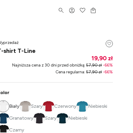
yprzedaż
T-shirt T-Line
19,90 zł
Najniższa cena z 30 dni przed obniżką
:
57,90 zł
-
66
%
Cena regularna
:
57,90 zł
-
66
%
olor
Biały
Szary
Czerwony
Niebieski
Granatowy
Szary
Niebieski
Czarny