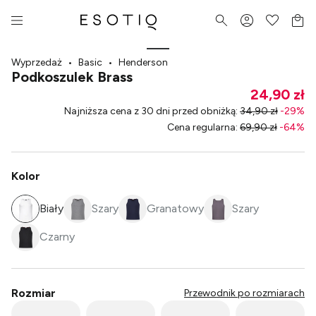
Wyprzedaż
•
Basic
•
Henderson
Podkoszulek Brass
24,90 zł
Najniższa cena z 30 dni przed obniżką
:
34,90 zł
-
29
%
Cena regularna
:
69,90 zł
-
64
%
Kolor
Biały
Szary
Granatowy
Szary
Czarny
Rozmiar
Przewodnik po rozmiarach