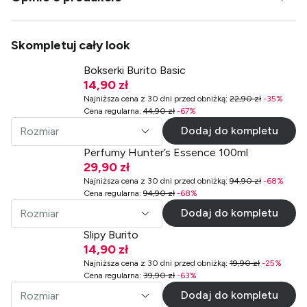
Skompletuj cały look
Bokserki Burito Basic
14,90 zł
Najniższa cena z 30 dni przed obniżką
:
22,90 zł
-
35
%
Cena regularna
:
44,90 zł
-
67
%
Dodaj do kompletu
Rozmiar
Perfumy Hunter’s Essence 100ml
29,90 zł
Najniższa cena z 30 dni przed obniżką
:
94,90 zł
-
68
%
Cena regularna
:
94,90 zł
-
68
%
Dodaj do kompletu
Rozmiar
Slipy Burito
14,90 zł
Najniższa cena z 30 dni przed obniżką
:
19,90 zł
-
25
%
Cena regularna
:
39,90 zł
-
63
%
Dodaj do kompletu
Rozmiar