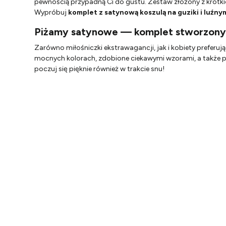
pewnością przypadną Ci do gustu. Zestaw złożony z krótkic
Wypróbuj
komplet z satynową koszulą na guziki i luźny
Piżamy satynowe — komplet stworzony 
Zarówno miłośniczki ekstrawagancji, jak i kobiety prefe
mocnych kolorach, zdobione ciekawymi wzorami, a także p
poczuj się pięknie również w trakcie snu!