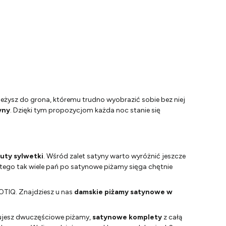
leżysz do grona, któremu trudno wyobrazić sobie bez niej
yny
. Dzięki tym propozycjom każda noc stanie się
tuty sylwetki
. Wśród zalet satyny warto wyróżnić jeszcze
latego tak wiele pań po satynowe piżamy sięga chętnie
SOTIQ. Znajdziesz u nas
damskie piżamy satynowe w
ferujesz dwuczęściowe piżamy,
satynowe komplety
z całą