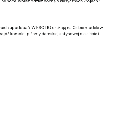
lne noce. Wolisz odzież nocną o klasycznych krojach?
swoich upodobań. W ESOTIQ czekają na Ciebie modele w
jdź komplet piżamy damskiej satynowej dla siebie i