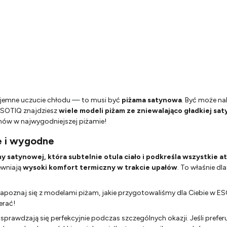
zyjemne uczucie chłodu — to musi być
piżama satynowa
. Być może na
m ESOTIQ znajdziesz
wiele modeli piżam ze zniewalająco gładkiej sat
snów w najwygodniejszej piżamie!
e i wygodne
 satynowej, która subtelnie otula ciało i podkreśla wszystkie a
ewniają
wysoki komfort termiczny w trakcie upałów
. To właśnie d
e zapoznaj się z modelami piżam, jakie przygotowaliśmy dla Ciebie w E
erać!
e sprawdzają się perfekcyjnie podczas szczególnych okazji. Jeśli pre