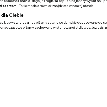
h spodenek oraz lekkiego jak mgiełka topu to najlepszy wybór na upa
mi szortami
. Takie modele również znajdziesz w naszej ofercie.
dla Ciebie
rujące klasykę znajdą u nas piżamy satynowe damskie dopasowane do 
onadczasowe piżamy zachowane w stonowanej stylistyce. Już dziś zna