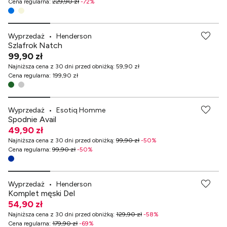
Cena regularna
:
229,90 zł
-
72
%
Wyprzedaż
•
Henderson
Szlafrok Natch
99,90 zł
Najniższa cena z 30 dni przed obniżką
:
59,90 zł
Cena regularna
:
199,90 zł
-70% przy zakupach za min. 349 zł
Wyprzedaż
•
Esotiq Homme
Spodnie Avail
49,90 zł
Najniższa cena z 30 dni przed obniżką
:
99,90 zł
-
50
%
Cena regularna
:
99,90 zł
-
50
%
Wyprzedaż
•
Henderson
Komplet męski Del
54,90 zł
Najniższa cena z 30 dni przed obniżką
:
129,90 zł
-
58
%
Cena regularna
:
179,90 zł
-
69
%