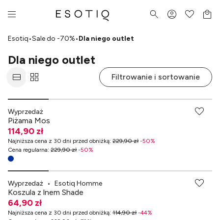
Esotiq
•
Sale do -70%
•
Dla niego outlet
Dla niego outlet
Filtrowanie i sortowanie
Wyprzedaż
Piżama Mos
114,90 zł
Najniższa cena z 30 dni przed obniżką
:
229,90 zł
-
50
%
Cena regularna
:
229,90 zł
-
50
%
-70% przy zakupach za min. 349 zł
Wyprzedaż
•
Esotiq Homme
Koszula z lnem Shade
64,90 zł
Najniższa cena z 30 dni przed obniżką
:
114,90 zł
-
44
%