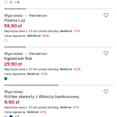
+
4
Wyprzedaż
•
Henderson
Piżama Loji
59,90 zł
Najniższa cena z 30 dni przed obniżką
:
94,90 zł
-
37
%
Cena regularna
:
189,90 zł
-
68
%
Wyprzedaż
•
Henderson
Kąpielówki Risk
29,90 zł
Najniższa cena z 30 dni przed obniżką
:
49,90 zł
-
40
%
Cena regularna
:
99,90 zł
-
70
%
Wyprzedaż
Krótkie skarpety z Wiskozy bambusowej
9,90 zł
Najniższa cena z 30 dni przed obniżką
:
16,90 zł
-
41
%
Cena regularna
:
16,90 zł
-
41
%
+
2