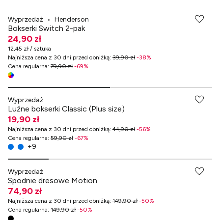
Wyprzedaż
•
Henderson
Bokserki Switch 2-pak
24,90 zł
12,45 zł / sztuka
Najniższa cena z 30 dni przed obniżką
:
39,90 zł
-
38
%
Cena regularna
:
79,90 zł
-
69
%
Wyprzedaż
Luźne bokserki Classic (Plus size)
19,90 zł
Najniższa cena z 30 dni przed obniżką
:
44,90 zł
-
56
%
Cena regularna
:
59,90 zł
-
67
%
+
9
Wyprzedaż
Spodnie dresowe Motion
74,90 zł
Najniższa cena z 30 dni przed obniżką
:
149,90 zł
-
50
%
Cena regularna
:
149,90 zł
-
50
%