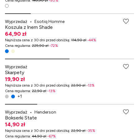
Cena regularna
:
149,90 zł
-
50
%
-70% przy zakupach za min. 349 zł
Wyprzedaż
•
Esotiq Homme
Koszula z lnem Shade
64,90 zł
Najniższa cena z 30 dni przed obniżką
:
114,90 zł
-
44
%
Cena regularna
:
229,90 zł
-
72
%
Wyprzedaż
Skarpety
19,90 zł
Najniższa cena z 30 dni przed obniżką
:
22,90 zł
-
13
%
Cena regularna
:
22,90 zł
-
13
%
+
1
Wyprzedaż
•
Henderson
Bokserki State
14,90 zł
Najniższa cena z 30 dni przed obniżką
:
22,90 zł
-
35
%
Cena regularna
:
44,90 zł
-
67
%