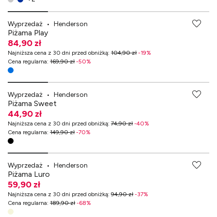
Wyprzedaż
•
Henderson
Piżama Play
84,90 zł
Najniższa cena z 30 dni przed obniżką
:
104,90 zł
-
19
%
Cena regularna
:
169,90 zł
-
50
%
Wyprzedaż
•
Henderson
Piżama Sweet
44,90 zł
Najniższa cena z 30 dni przed obniżką
:
74,90 zł
-
40
%
Cena regularna
:
149,90 zł
-
70
%
Wyprzedaż
•
Henderson
Piżama Luro
59,90 zł
Najniższa cena z 30 dni przed obniżką
:
94,90 zł
-
37
%
Cena regularna
:
189,90 zł
-
68
%