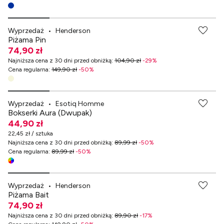
Wyprzedaż
•
Henderson
Piżama Pin
74,90 zł
Najniższa cena z 30 dni przed obniżką
:
104,90 zł
-
29
%
Cena regularna
:
149,90 zł
-
50
%
-70% przy zakupach za min. 349 zł
Wyprzedaż
•
Esotiq Homme
Bokserki Aura (Dwupak)
44,90 zł
22,45 zł / sztuka
Najniższa cena z 30 dni przed obniżką
:
89,99 zł
-
50
%
Cena regularna
:
89,99 zł
-
50
%
Wyprzedaż
•
Henderson
Piżama Bait
74,90 zł
Najniższa cena z 30 dni przed obniżką
:
89,90 zł
-
17
%