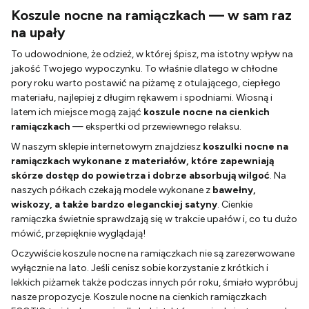
Koszule nocne na ramiączkach — w sam raz
na upały
To udowodnione, że odzież, w której śpisz, ma istotny wpływ na
jakość Twojego wypoczynku. To właśnie dlatego w chłodne
pory roku warto postawić na piżamę z otulającego, ciepłego
materiału, najlepiej z długim rękawem i spodniami. Wiosną i
latem ich miejsce mogą zająć
koszule nocne na cienkich
ramiączkach
— ekspertki od przewiewnego relaksu.
W naszym sklepie internetowym znajdziesz
koszulki nocne na
ramiączkach wykonane z materiałów, które zapewniają
skórze dostęp do powietrza i dobrze absorbują wilgoć
. Na
naszych półkach czekają modele wykonane z
bawełny,
wiskozy, a także bardzo eleganckiej satyny
. Cienkie
ramiączka świetnie sprawdzają się w trakcie upałów i, co tu dużo
mówić, przepięknie wyglądają!
Oczywiście koszule nocne na ramiączkach nie są zarezerwowane
wyłącznie na lato. Jeśli cenisz sobie korzystanie z krótkich i
lekkich piżamek także podczas innych pór roku, śmiało wypróbuj
nasze propozycje. Koszule nocne na cienkich ramiączkach