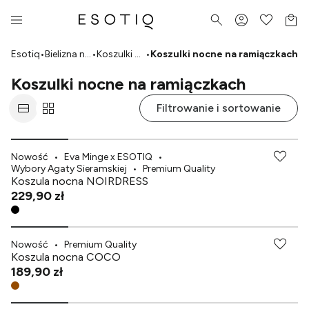
Esotiq
•
Bielizna nocna
•
Koszulki nocne
•
Koszulki nocne na ramiączkach
Koszulki nocne na ramiączkach
Filtrowanie i sortowanie
Nowość
•
Eva Minge x ESOTIQ
•
Wybory Agaty Sieramskiej
•
Premium Quality
Koszula nocna NOIRDRESS
229,90 zł
Nowość
•
Premium Quality
Koszula nocna COCO
189,90 zł