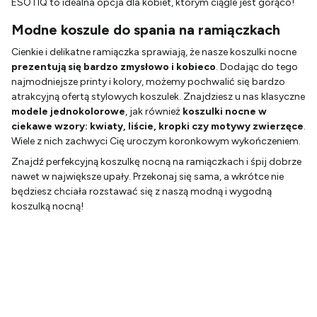
ESOTIQ to idealna opcja dla kobiet, którym ciągle jest gorąco!
Modne koszule do spania na ramiączkach
Cienkie i delikatne ramiączka sprawiają, że nasze koszulki nocne
prezentują się bardzo zmysłowo i kobieco
. Dodając do tego
najmodniejsze printy i kolory, możemy pochwalić się bardzo
atrakcyjną ofertą stylowych koszulek. Znajdziesz u nas klasyczne
modele jednokolorowe
, jak również
koszulki nocne w
ciekawe wzory: kwiaty, liście, kropki czy motywy zwierzęce
.
Wiele z nich zachwyci Cię uroczym koronkowym wykończeniem.
Znajdź perfekcyjną koszulkę nocną na ramiączkach i śpij dobrze
nawet w największe upały. Przekonaj się sama, a wkrótce nie
będziesz chciała rozstawać się z naszą modną i wygodną
koszulką nocną!