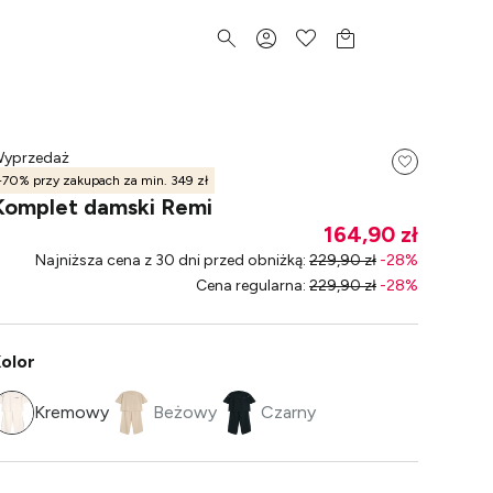
yprzedaż
-70% przy zakupach za min. 349 zł
Komplet damski Remi
164,90 zł
Najniższa cena z 30 dni przed obniżką
:
229,90 zł
-
28
%
Cena regularna
:
229,90 zł
-
28
%
olor
Kremowy
Beżowy
Czarny