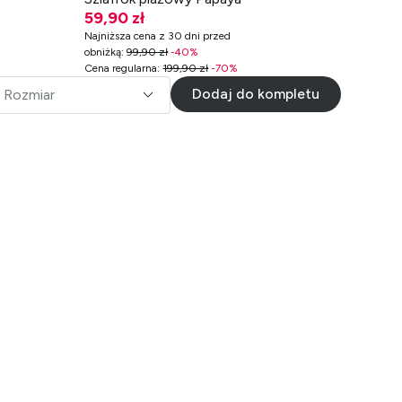
59,90 zł
Najniższa cena z 30 dni przed
obniżką
:
99,90 zł
-
40
%
Cena regularna
:
199,90 zł
-
70
%
Dodaj do kompletu
Rozmiar