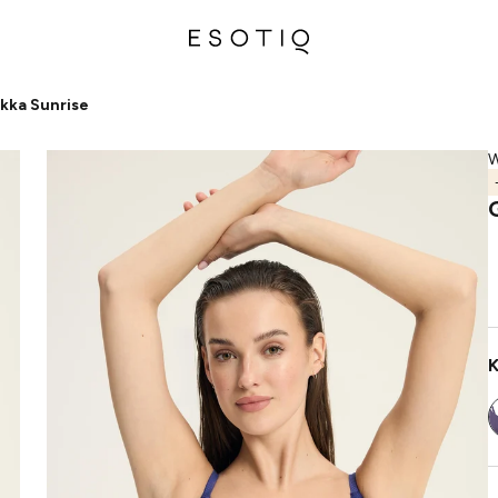
ękka Sunrise
W
K