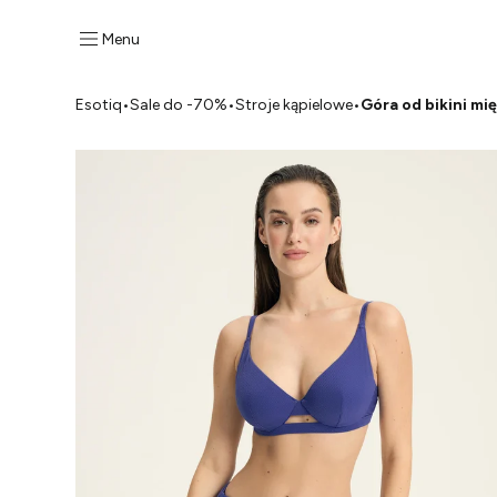
Menu
Esotiq
•
Sale do -70%
•
Stroje kąpielowe
•
Góra od bikini mi