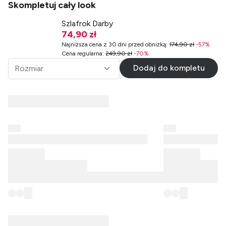
Skompletuj cały look
Szlafrok Darby
74,90 zł
Najniższa cena z 30 dni przed obniżką
:
174,90 zł
-
57
%
Cena regularna
:
249,90 zł
-
70
%
Dodaj do kompletu
Rozmiar