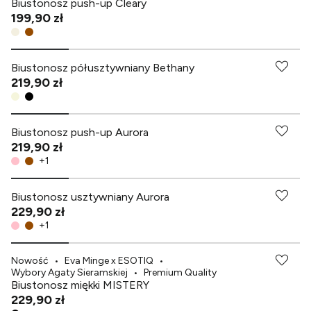
Biustonosz push-up Cleary
199,90 zł
-70% przy zakupach za min. 349 zł
Biustonosz półusztywniany Bethany
219,90 zł
Biustonosz push-up Aurora
219,90 zł
+
1
Biustonosz usztywniany Aurora
229,90 zł
+
1
Nowość
•
Eva Minge x ESOTIQ
•
Wybory Agaty Sieramskiej
•
Premium Quality
Biustonosz miękki MISTERY
229,90 zł