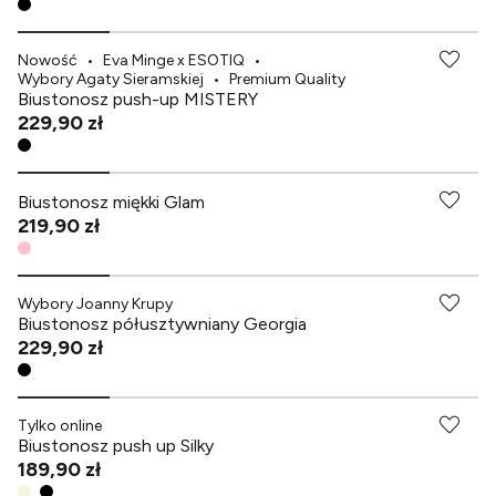
Nowość
•
Eva Minge x ESOTIQ
•
Wybory Agaty Sieramskiej
•
Premium Quality
Biustonosz push-up MISTERY
229,90 zł
Biustonosz miękki Glam
219,90 zł
Wybory Joanny Krupy
Biustonosz półusztywniany Georgia
229,90 zł
-70% przy zakupach za min. 349 zł
Tylko online
Biustonosz push up Silky
189,90 zł