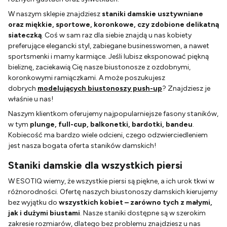
W naszym sklepie znajdziesz
staniki damskie usztywniane
oraz miękkie, sportowe, koronkowe, czy zdobione delikatną
siateczką
. Coś w sam raz dla siebie znajdą u nas kobiety
preferujące elegancki styl, zabiegane businesswomen, a nawet
sportsmenki i mamy karmiące. Jeśli lubisz eksponować piękną
bieliznę, zaciekawią Cię nasze biustonosze z ozdobnymi,
koronkowymi ramiączkami. A może poszukujesz
dobrych
modelujących biustonoszy push-up
? Znajdziesz je
właśnie u nas!
Naszym klientkom oferujemy najpopularniejsze fasony staników,
w tym
plunge, full-cup, balkonetki, bardotki, bandeu
.
Kobiecość ma bardzo wiele odcieni, czego odzwierciedleniem
jest nasza bogata oferta staników damskich!
Staniki damskie dla wszystkich piersi
W ESOTIQ wiemy, że wszystkie piersi są piękne, a ich urok tkwi w
różnorodności. Ofertę naszych biustonoszy damskich kierujemy
bez wyjątku do
wszystkich kobiet – zarówno tych z małymi,
jak i dużymi biustami
. Nasze staniki dostępne są w szerokim
zakresie rozmiarów, dlatego bez problemu znajdziesz u nas