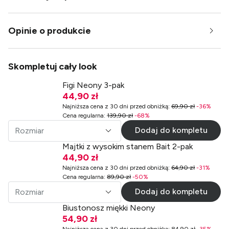
Opinie o produkcie
Skompletuj cały look
Figi Neony 3-pak
44,90 zł
Najniższa cena z 30 dni przed obniżką
:
69,90 zł
-
36
%
Cena regularna
:
139,90 zł
-
68
%
Dodaj do kompletu
Rozmiar
Majtki z wysokim stanem Bait 2-pak
44,90 zł
Najniższa cena z 30 dni przed obniżką
:
64,90 zł
-
31
%
Cena regularna
:
89,90 zł
-
50
%
Dodaj do kompletu
Rozmiar
Biustonosz miękki Neony
54,90 zł
Najniższa cena z 30 dni przed obniżką
:
84,90 zł
-
35
%