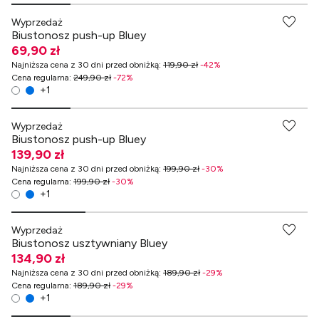
Wyprzedaż
Biustonosz push-up Bluey
69,90 zł
Najniższa cena z 30 dni przed obniżką
:
119,90 zł
-
42
%
Cena regularna
:
249,90 zł
-
72
%
+
1
-70% przy zakupach za min. 349 zł
Wyprzedaż
Biustonosz push-up Bluey
139,90 zł
Najniższa cena z 30 dni przed obniżką
:
199,90 zł
-
30
%
Cena regularna
:
199,90 zł
-
30
%
+
1
-70% przy zakupach za min. 349 zł
Wyprzedaż
Biustonosz usztywniany Bluey
134,90 zł
Najniższa cena z 30 dni przed obniżką
:
189,90 zł
-
29
%
Cena regularna
:
189,90 zł
-
29
%
+
1
-70% przy zakupach za min. 349 zł