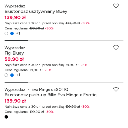
Wyprzedaż
Biustonosz usztywniany Bluey
139,90 zł
Najniższa cena z 30 dni przed obniżką
:
199,90 zł
-
30
%
Cena regularna
:
199,90 zł
-
30
%
+
1
-70% przy zakupach za min. 349 zł
Wyprzedaż
Figi Bluey
59,90 zł
Najniższa cena z 30 dni przed obniżką
:
79,90 zł
-
25
%
Cena regularna
:
79,90 zł
-
25
%
+
1
-70% przy zakupach za min. 349 zł
Wyprzedaż
•
Eva Minge x ESOTIQ
Biustonosz push-up Billie Eva Minge x Esotiq
139,90 zł
Najniższa cena z 30 dni przed obniżką
:
199,90 zł
-
30
%
Cena regularna
:
199,90 zł
-
30
%
-70% przy zakupach za min. 349 zł