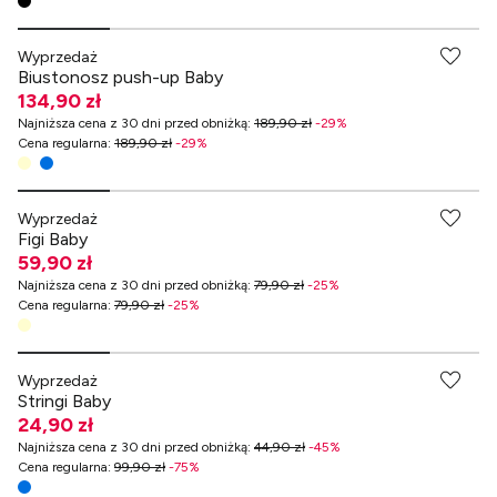
-70% przy zakupach za min. 349 zł
Wyprzedaż
Biustonosz push-up Baby
134,90 zł
Najniższa cena z 30 dni przed obniżką
:
189,90 zł
-
29
%
Cena regularna
:
189,90 zł
-
29
%
-70% przy zakupach za min. 349 zł
Wyprzedaż
Figi Baby
59,90 zł
Najniższa cena z 30 dni przed obniżką
:
79,90 zł
-
25
%
Cena regularna
:
79,90 zł
-
25
%
Wyprzedaż
Stringi Baby
24,90 zł
Najniższa cena z 30 dni przed obniżką
:
44,90 zł
-
45
%
Cena regularna
:
99,90 zł
-
75
%
Na większy biust