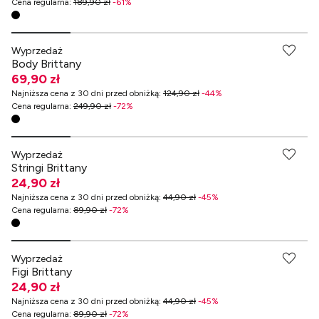
Cena regularna
:
189,90 zł
-
61
%
-70% przy zakupach za min. 349 zł
Wyprzedaż
Body Brittany
69,90 zł
Najniższa cena z 30 dni przed obniżką
:
124,90 zł
-
44
%
Cena regularna
:
249,90 zł
-
72
%
Wyprzedaż
Stringi Brittany
24,90 zł
Najniższa cena z 30 dni przed obniżką
:
44,90 zł
-
45
%
Cena regularna
:
89,90 zł
-
72
%
Wyprzedaż
Figi Brittany
24,90 zł
Najniższa cena z 30 dni przed obniżką
:
44,90 zł
-
45
%
Cena regularna
:
89,90 zł
-
72
%