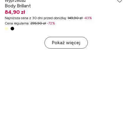
Wyprzedaż
Body Brillant
84,90 zł
Najniższa cena z 30 dni przed obniżką
:
149,90 zł
-
43
%
Cena regularna
:
299,90 zł
-
72
%
Pokaż więcej