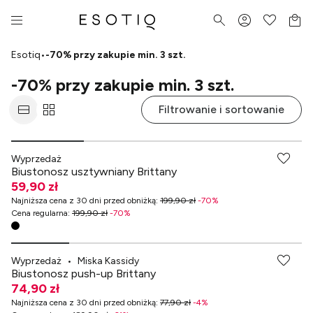
Esotiq
•
-70% przy zakupie min. 3 szt.
-70% przy zakupie min. 3 szt.
Filtrowanie i sortowanie
-70% przy zakupach za min. 349 zł
Wyprzedaż
Biustonosz usztywniany Brittany
59,90 zł
Najniższa cena z 30 dni przed obniżką
:
199,90 zł
-
70
%
Cena regularna
:
199,90 zł
-
70
%
-70% przy zakupach za min. 349 zł
Wyprzedaż
•
Miska Kassidy
Biustonosz push-up Brittany
74,90 zł
Najniższa cena z 30 dni przed obniżką
:
77,90 zł
-
4
%