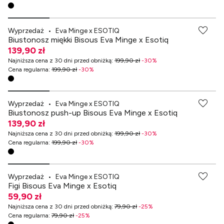
-70% przy zakupach za min. 349 zł
Wyprzedaż
•
Eva Minge x ESOTIQ
Biustonosz miękki Bisous Eva Minge x Esotiq
139,90 zł
Najniższa cena z 30 dni przed obniżką
:
199,90 zł
-
30
%
Cena regularna
:
199,90 zł
-
30
%
-70% przy zakupach za min. 349 zł
Wyprzedaż
•
Eva Minge x ESOTIQ
Biustonosz push-up Bisous Eva Minge x Esotiq
139,90 zł
Najniższa cena z 30 dni przed obniżką
:
199,90 zł
-
30
%
Cena regularna
:
199,90 zł
-
30
%
-70% przy zakupach za min. 349 zł
Wyprzedaż
•
Eva Minge x ESOTIQ
Figi Bisous Eva Minge x Esotiq
59,90 zł
Najniższa cena z 30 dni przed obniżką
:
79,90 zł
-
25
%
Cena regularna
:
79,90 zł
-
25
%