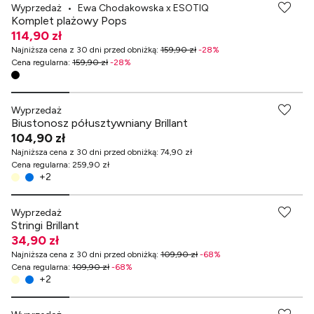
Wyprzedaż
•
Ewa Chodakowska x ESOTIQ
Komplet plażowy Pops
114,90 zł
Najniższa cena z 30 dni przed obniżką
:
159,90 zł
-
28
%
Cena regularna
:
159,90 zł
-
28
%
-70% przy zakupach za min. 349 zł
Wyprzedaż
Biustonosz półusztywniany Brillant
104,90 zł
Najniższa cena z 30 dni przed obniżką
:
74,90 zł
Cena regularna
:
259,90 zł
+
2
-70% przy zakupach za min. 349 zł
Wyprzedaż
Stringi Brillant
34,90 zł
Najniższa cena z 30 dni przed obniżką
:
109,90 zł
-
68
%
Cena regularna
:
109,90 zł
-
68
%
+
2
-70% przy zakupach za min. 349 zł