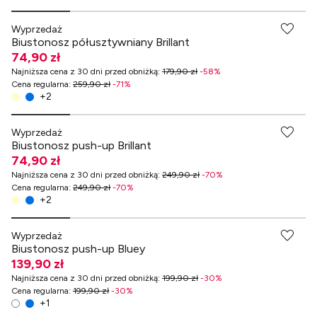
Wyprzedaż
Biustonosz półusztywniany Brillant
74,90 zł
Najniższa cena z 30 dni przed obniżką
:
179,90 zł
-
58
%
Cena regularna
:
259,90 zł
-
71
%
+
2
Wyprzedaż
Biustonosz push-up Brillant
74,90 zł
Najniższa cena z 30 dni przed obniżką
:
249,90 zł
-
70
%
Cena regularna
:
249,90 zł
-
70
%
+
2
-70% przy zakupach za min. 349 zł
Wyprzedaż
Biustonosz push-up Bluey
139,90 zł
Najniższa cena z 30 dni przed obniżką
:
199,90 zł
-
30
%
Cena regularna
:
199,90 zł
-
30
%
+
1
-70% przy zakupach za min. 349 zł