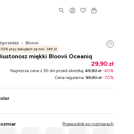
yprzedaż
•
Bloovii
-70% przy zakupach za min. 349 zł
Biustonosz miękki Bloovii Oceaniq
29,90 zł
Najniższa cena z 30 dni przed obniżką
:
49,90 zł
-
40
%
Cena regularna
:
99,90 zł
-
70
%
olor
ozmiar
Przewodnik po rozmiarach