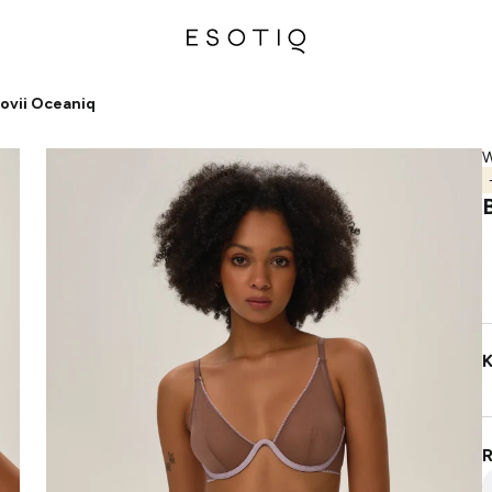
oovii Oceaniq
W
K
R