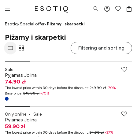
Esotiq
•
Special offer
•
Piżamy i skarpetki
Piżamy i skarpetki
Filtering and sorting
Sale
Pyjamas Jolina
74.90 zł
The lowest price within 30 days before the discount
:
249.90 zł
-
70
%
Base price
:
249.90 zł
-
70
%
-70% przy zakupach za min. 349 zł
Only online
•
Sale
Pyjamas Jolina
59.90 zł
The lowest price within 30 days before the discount
:
94.90 zł
-
37
%