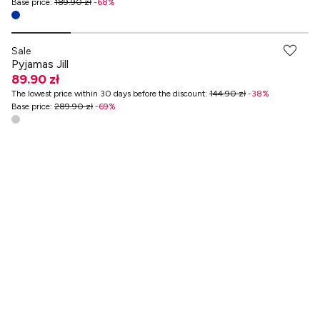
Base price
:
189.90 zł
-
68
%
-70% przy zakupach za min. 349 zł
Sale
Pyjamas Jill
89.90 zł
The lowest price within 30 days before the discount
:
144.90 zł
-
38
%
Base price
:
289.90 zł
-
69
%