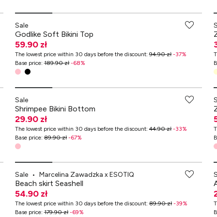
-70% przy zakupach za min. 349 zł
Sale
Godlike Soft Bikini Top
59.90 zł
The lowest price within 30 days before the discount
:
94.90 zł
-
37
%
T
Base price
:
189.90 zł
-
68
%
B
-70% przy zakupach za min. 349 zł
Sale
Shrimpee Bikini Bottom
29.90 zł
The lowest price within 30 days before the discount
:
44.90 zł
-
33
%
T
Base price
:
89.90 zł
-
67
%
B
-70% przy zakupach za min. 349 zł
Sale
•
Marcelina Zawadzka x ESOTIQ
Beach skirt Seashell
54.90 zł
The lowest price within 30 days before the discount
:
89.90 zł
-
39
%
T
Base price
:
179.90 zł
-
69
%
B