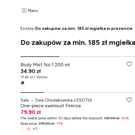
Menu
Esotiq
•
Do zakupów za min. 185 zł mgiełka w prezencie
Do zakupów za min. 185 zł mgiełk
-70% przy zakupach za min. 349 zł
Body Mist No.1 200 ml
34.90 zł
17.45 zł / 100ml
Sale
•
Ewa Chodakowska x ESOTIQ
One-piece swimsuit Firenze
79.90 zł
The lowest price within 30 days before the discount
:
139.90 zł
-
43
%
Base price
:
279.90 zł
-
71
%
+
1
-70% przy zakupach za min. 349 zł