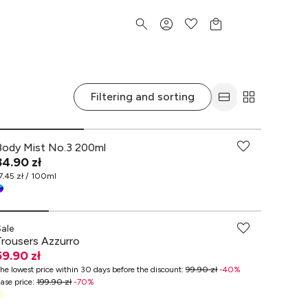
Filtering and sorting
-70% przy zakupach za min. 349 zł
Body Mist No.3 200ml
34.90 zł
7.45 zł / 100ml
Sale
Trousers Azzurro
59.90 zł
he lowest price within 30 days before the discount
:
99.90 zł
-
40
%
ase price
:
199.90 zł
-
70
%
-70% przy zakupach za min. 349 zł