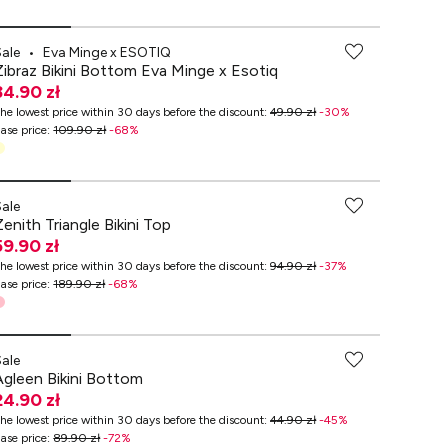
-70% przy zakupach za min. 349 zł
Sale
•
Eva Minge x ESOTIQ
Zibraz Bikini Bottom Eva Minge x Esotiq
34.90 zł
he lowest price within 30 days before the discount
:
49.90 zł
-
30
%
ase price
:
109.90 zł
-
68
%
-70% przy zakupach za min. 349 zł
Sale
Zenith Triangle Bikini Top
59.90 zł
he lowest price within 30 days before the discount
:
94.90 zł
-
37
%
ase price
:
189.90 zł
-
68
%
-70% przy zakupach za min. 349 zł
Sale
Agleen Bikini Bottom
24.90 zł
he lowest price within 30 days before the discount
:
44.90 zł
-
45
%
ase price
:
89.90 zł
-
72
%