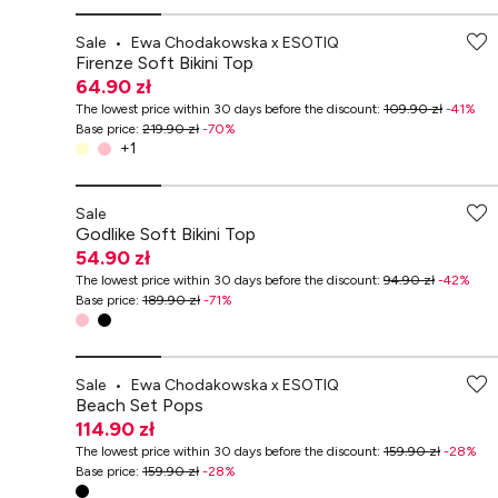
Sale
•
Ewa Chodakowska x ESOTIQ
Firenze Soft Bikini Top
64.90 zł
The lowest price within 30 days before the discount
:
109.90 zł
-
41
%
Base price
:
219.90 zł
-
70
%
+
1
-70% przy zakupach za min. 349 zł
Sale
Godlike Soft Bikini Top
54.90 zł
The lowest price within 30 days before the discount
:
94.90 zł
-
42
%
Base price
:
189.90 zł
-
71
%
-70% przy zakupach za min. 349 zł
Sale
•
Ewa Chodakowska x ESOTIQ
Beach Set Pops
114.90 zł
The lowest price within 30 days before the discount
:
159.90 zł
-
28
%
Base price
:
159.90 zł
-
28
%