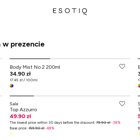
a w prezencie
-70% przy zakupach za min. 349 zł
Body Mist No.2 200ml
34.90 zł
17.45 zł / 100ml
1
-70% przy zakupach za min. 349 zł
Sale
Top Azzurro
49.90 zł
The lowest price within 30 days before the discount
:
79.90 zł
-
38
%
T
Base price
:
159.90 zł
-
69
%
B
-70% przy zakupach za min. 349 zł