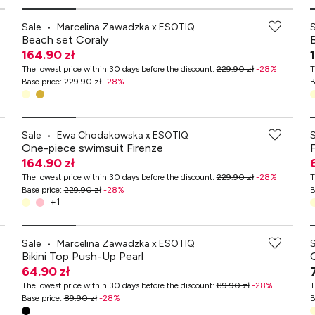
Sale
•
Marcelina Zawadzka x ESOTIQ
Beach set Coraly
164.90 zł
The lowest price within 30 days before the discount
:
229.90 zł
-
28
%
T
Base price
:
229.90 zł
-
28
%
B
-70% przy zakupach za min. 349 zł
Sale
•
Ewa Chodakowska x ESOTIQ
One-piece swimsuit Firenze
164.90 zł
The lowest price within 30 days before the discount
:
229.90 zł
-
28
%
T
Base price
:
229.90 zł
-
28
%
B
+
1
-70% przy zakupach za min. 349 zł
Sale
•
Marcelina Zawadzka x ESOTIQ
Bikini Top Push-Up Pearl
64.90 zł
The lowest price within 30 days before the discount
:
89.90 zł
-
28
%
T
Base price
:
89.90 zł
-
28
%
B