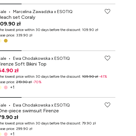
Sale
•
Marcelina Zawadzka x ESOTIQ
Beach set Coraly
109.90 zł
he lowest price within 30 days before the discount
:
109.90 zł
ase price
:
339.90 zł
-70% przy zakupach za min. 349 zł
Sale
•
Ewa Chodakowska x ESOTIQ
Firenze Soft Bikini Top
64.90 zł
he lowest price within 30 days before the discount
:
109.90 zł
-
41
%
ase price
:
219.90 zł
-
70
%
+
1
-70% przy zakupach za min. 349 zł
Sale
•
Ewa Chodakowska x ESOTIQ
One-piece swimsuit Firenze
79.90 zł
he lowest price within 30 days before the discount
:
79.90 zł
ase price
:
299.90 zł
+
1