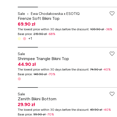
-70% przy zakupach za min. 349 zł
Sale
•
Ewa Chodakowska x ESOTIQ
Firenze Soft Bikini Top
69.90 zł
The lowest price within 30 days before the discount
:
109.90 zł
-
36
%
Base price
:
219.90 zł
-
68
%
+
1
-70% przy zakupach za min. 349 zł
Sale
Shrimpee Triangle Bikini Top
44.90 zł
The lowest price within 30 days before the discount
:
74.90 zł
-
40
%
Base price
:
149.90 zł
-
70
%
-70% przy zakupach za min. 349 zł
Sale
Zenith Bikini Bottom
29.90 zł
The lowest price within 30 days before the discount
:
49.90 zł
-
40
%
Base price
:
99.90 zł
-
70
%