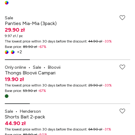
-70% przy zakupach za min. 349 zł
Sale
Panties Mia-Mia (3pack)
29.90 zł
9.97 zł / pc
The lowest price within 30 days before the discount
:
44.90 zł
-
33
%
Base price
:
89.90 zł
-
67
%
+
2
-70% przy zakupach za min. 349 zł
Only online
•
Sale
•
Bloovii
Thongs Bloovii Campari
19.90 zł
The lowest price within 30 days before the discount
:
29.90 zł
-
33
%
Base price
:
59.90 zł
-
67
%
Sale
•
Henderson
Shorts Bait 2-pack
44.90 zł
The lowest price within 30 days before the discount
:
64.90 zł
-
31
%
Base price
:
89.90 zł
-
50
%