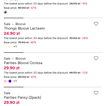
The lowest price within 30 days before the discount
:
36.90 zł
-
19
%
Base price
:
89.90 zł
-
67
%
-70% przy zakupach za min. 349 zł
Sale
•
Bloovii
Thongs Bloovii Lacteem
24.90 zł
The lowest price within 30 days before the discount
:
39.90 zł
-
38
%
Base price
:
79.90 zł
-
69
%
+
1
-70% przy zakupach za min. 349 zł
Sale
•
Bloovii
Panties Bloovii Ocrissa
29.90 zł
The lowest price within 30 days before the discount
:
44.90 zł
-
33
%
Base price
:
89.90 zł
-
67
%
+
1
-70% przy zakupach za min. 349 zł
Sale
Panties Pansy (2pack)
29.90 zł