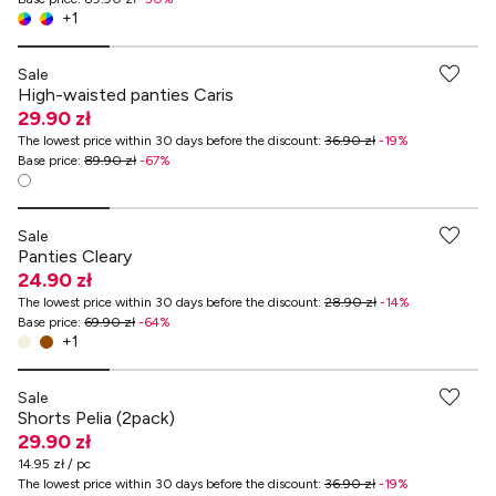
+
1
-70% przy zakupach za min. 349 zł
Sale
High-waisted panties Caris
29.90 zł
The lowest price within 30 days before the discount
:
36.90 zł
-
19
%
Base price
:
89.90 zł
-
67
%
-70% przy zakupach za min. 349 zł
Sale
Panties Cleary
24.90 zł
The lowest price within 30 days before the discount
:
28.90 zł
-
14
%
Base price
:
69.90 zł
-
64
%
+
1
-70% przy zakupach za min. 349 zł
Sale
Shorts Pelia (2pack)
29.90 zł
14.95 zł / pc
The lowest price within 30 days before the discount
:
36.90 zł
-
19
%