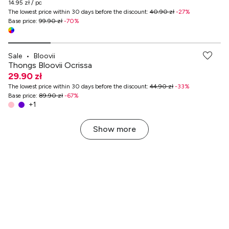
14.95 zł / pc
The lowest price within 30 days before the discount
:
40.90 zł
-
27
%
Base price
:
99.90 zł
-
70
%
-70% przy zakupach za min. 349 zł
Sale
•
Bloovii
Thongs Bloovii Ocrissa
29.90 zł
The lowest price within 30 days before the discount
:
44.90 zł
-
33
%
Base price
:
89.90 zł
-
67
%
+
1
Show more