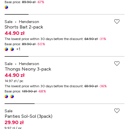
Base price
:
89.90 zł
-
67
%
Sale
•
Henderson
Shorts Bait 2-pack
44.90 zł
The lowest price within 30 days before the discount
:
64.90 zł
-
31
%
Base price
:
89.90 zł
-
50
%
+
1
Sale
•
Henderson
Thongs Neony 3-pack
44.90 zł
14.97 zł / pc
The lowest price within 30 days before the discount
:
69.90 zł
-
36
%
Base price
:
139.90 zł
-
68
%
-70% przy zakupach za min. 349 zł
Sale
Panties Sol-Sol (3pack)
29.90 zł
9.97 zł / pc