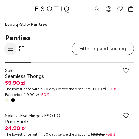
Esotiq
•
Sale
•
Panties
Panties
Filtering and sorting
-70% przy zakupach za min. 349 zł
Sale
Seamless Thongs
59.90 zł
The lowest price within 30 days before the discount
:
119.90 zł
-
50
%
Base price
:
119.90 zł
-
50
%
-70% przy zakupach za min. 349 zł
Sale
•
Eva Minge x ESOTIQ
Pure Briefs
24.90 zł
The lowest price within 30 days before the discount
:
59.90 zł
-
58
%