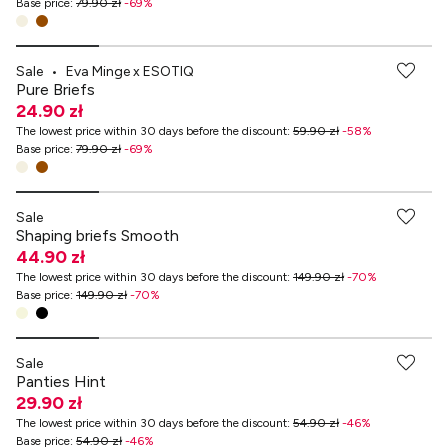
Base price
:
79.90 zł
-
69
%
-70% przy zakupach za min. 349 zł
Sale
•
Eva Minge x ESOTIQ
Pure Briefs
24.90 zł
The lowest price within 30 days before the discount
:
59.90 zł
-
58
%
Base price
:
79.90 zł
-
69
%
-70% przy zakupach za min. 349 zł
Sale
Shaping briefs Smooth
44.90 zł
The lowest price within 30 days before the discount
:
149.90 zł
-
70
%
Base price
:
149.90 zł
-
70
%
Sale
Panties Hint
29.90 zł
The lowest price within 30 days before the discount
:
54.90 zł
-
46
%
Base price
:
54.90 zł
-
46
%