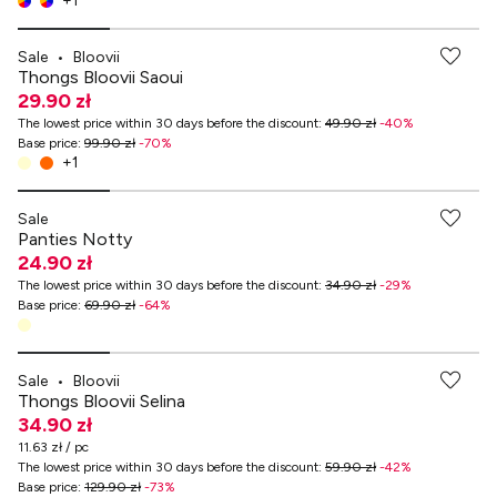
+
1
-70% przy zakupach za min. 349 zł
Sale
•
Bloovii
Thongs Bloovii Saoui
29.90 zł
The lowest price within 30 days before the discount
:
49.90 zł
-
40
%
Base price
:
99.90 zł
-
70
%
+
1
-70% przy zakupach za min. 349 zł
Sale
Panties Notty
24.90 zł
The lowest price within 30 days before the discount
:
34.90 zł
-
29
%
Base price
:
69.90 zł
-
64
%
-70% przy zakupach za min. 349 zł
Sale
•
Bloovii
Thongs Bloovii Selina
34.90 zł
11.63 zł / pc
The lowest price within 30 days before the discount
:
59.90 zł
-
42
%
Base price
:
129.90 zł
-
73
%