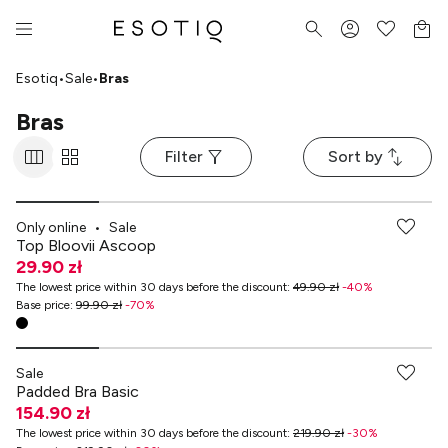
Esotiq
•
Sale
•
Bras
Bras
Filter
Sort by
-70% przy zakupach za min. 349 zł
Only online
•
Sale
Top Bloovii Ascoop
29.90 zł
The lowest price within 30 days before the discount
:
49.90 zł
-
40
%
Base price
:
99.90 zł
-
70
%
-70% przy zakupach za min. 349 zł
Sale
Padded Bra Basic
154.90 zł
The lowest price within 30 days before the discount
:
219.90 zł
-
30
%