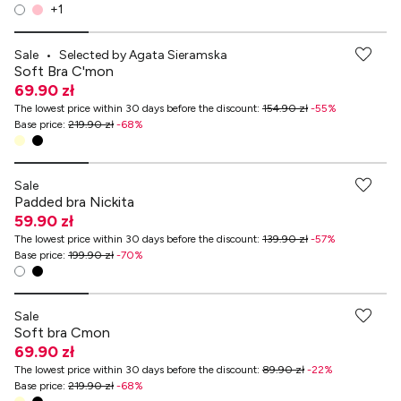
+
1
-70% przy zakupach za min. 349 zł
Sale
•
Selected by Agata Sieramska
Soft Bra C'mon
69.90 zł
The lowest price within 30 days before the discount
:
154.90 zł
-
55
%
Base price
:
219.90 zł
-
68
%
-70% przy zakupach za min. 349 zł
Sale
Padded bra Nickita
59.90 zł
The lowest price within 30 days before the discount
:
139.90 zł
-
57
%
Base price
:
199.90 zł
-
70
%
-70% przy zakupach za min. 349 zł
Sale
Soft bra Cmon
69.90 zł
The lowest price within 30 days before the discount
:
89.90 zł
-
22
%
Base price
:
219.90 zł
-
68
%