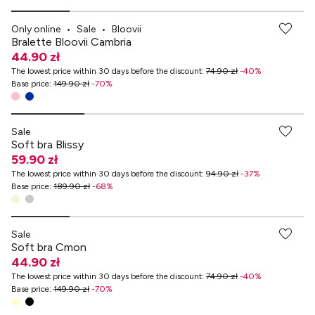
Only online
•
Sale
•
Bloovii
Bralette Bloovii Cambria
44.90 zł
The lowest price within 30 days before the discount
:
74.90 zł
-
40
%
Base price
:
149.90 zł
-
70
%
-70% przy zakupach za min. 349 zł
Sale
Soft bra Blissy
59.90 zł
The lowest price within 30 days before the discount
:
94.90 zł
-
37
%
Base price
:
189.90 zł
-
68
%
-70% przy zakupach za min. 349 zł
Sale
Soft bra Cmon
44.90 zł
The lowest price within 30 days before the discount
:
74.90 zł
-
40
%
Base price
:
149.90 zł
-
70
%