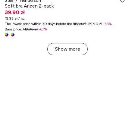
Sale
•
Henderson
Soft bra Arleen 2-pack
39.90 zł
19.95 zł / pc
The lowest price within 30 days before the discount
:
59.90 zł
-
33
%
Base price
:
119.90 zł
-
67
%
Show more