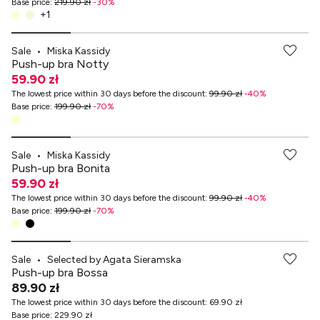
Base price
:
219.90 zł
-
30
%
+
1
Sale
•
Miska Kassidy
Push-up bra Notty
59.90 zł
The lowest price within 30 days before the discount
:
99.90 zł
-
40
%
Base price
:
199.90 zł
-
70
%
Sale
•
Miska Kassidy
Push-up bra Bonita
59.90 zł
The lowest price within 30 days before the discount
:
99.90 zł
-
40
%
Base price
:
199.90 zł
-
70
%
-70% przy zakupach za min. 349 zł
Sale
•
Selected by Agata Sieramska
Push-up bra Bossa
89.90 zł
The lowest price within 30 days before the discount
:
69.90 zł
Base price
:
229.90 zł