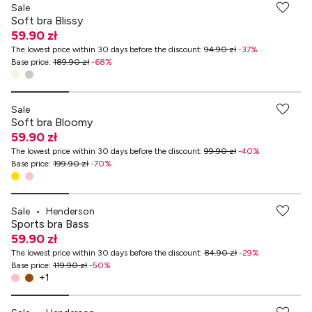
Sale
Soft bra Blissy
59.90 zł
The lowest price within 30 days before the discount
:
94.90 zł
-
37
%
Base price
:
189.90 zł
-
68
%
-70% przy zakupach za min. 349 zł
Sale
Soft bra Bloomy
59.90 zł
The lowest price within 30 days before the discount
:
99.90 zł
-
40
%
Base price
:
199.90 zł
-
70
%
Sale
•
Henderson
Sports bra Bass
59.90 zł
The lowest price within 30 days before the discount
:
84.90 zł
-
29
%
Base price
:
119.90 zł
-
50
%
+
1