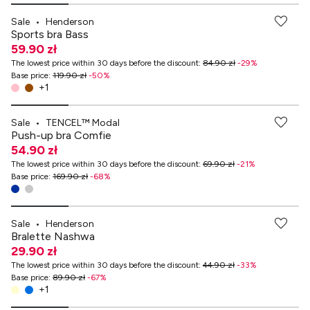
Sale
•
Henderson
Sports bra Bass
59.90 zł
The lowest price within 30 days before the discount
:
84.90 zł
-
29
%
Base price
:
119.90 zł
-
50
%
+
1
-70% przy zakupach za min. 349 zł
Sale
•
TENCEL™ Modal
Push-up bra Comfie
54.90 zł
The lowest price within 30 days before the discount
:
69.90 zł
-
21
%
Base price
:
169.90 zł
-
68
%
Sale
•
Henderson
Bralette Nashwa
29.90 zł
The lowest price within 30 days before the discount
:
44.90 zł
-
33
%
Base price
:
89.90 zł
-
67
%
+
1