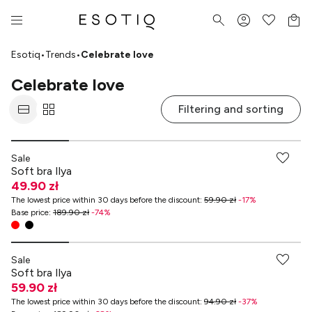
Esotiq
•
Trends
•
Celebrate love
Celebrate love
Filtering and sorting
-70% przy zakupach za min. 349 zł
Sale
Soft bra Ilya
49.90 zł
The lowest price within 30 days before the discount
:
59.90 zł
-
17
%
Base price
:
189.90 zł
-
74
%
-70% przy zakupach za min. 349 zł
Sale
Soft bra Ilya
59.90 zł
The lowest price within 30 days before the discount
:
94.90 zł
-
37
%