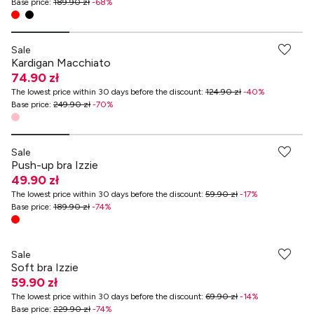
Base price
:
189.90 zł
-
68
%
-70% przy zakupach za min. 349 zł
Sale
Kardigan Macchiato
74.90 zł
The lowest price within 30 days before the discount
:
124.90 zł
-
40
%
Base price
:
249.90 zł
-
70
%
-70% przy zakupach za min. 349 zł
Sale
Push-up bra Izzie
49.90 zł
The lowest price within 30 days before the discount
:
59.90 zł
-
17
%
Base price
:
189.90 zł
-
74
%
-70% przy zakupach za min. 349 zł
Sale
Soft bra Izzie
59.90 zł
The lowest price within 30 days before the discount
:
69.90 zł
-
14
%
Base price
:
229.90 zł
-
74
%