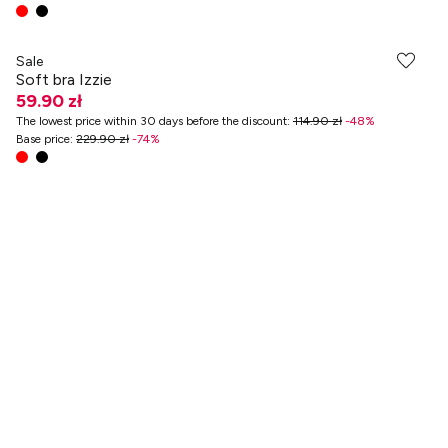
-70% przy zakupach za min. 349 zł
Sale
Soft bra Izzie
59.90 zł
The lowest price within 30 days before the discount
:
114.90 zł
-
48
%
Base price
:
229.90 zł
-
74
%