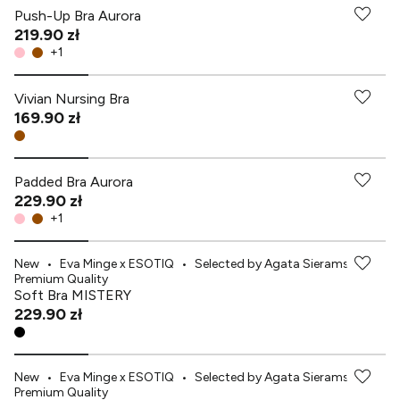
Push-Up Bra Aurora
219.90 zł
+
1
-70% przy zakupach za min. 349 zł
Vivian Nursing Bra
169.90 zł
Padded Bra Aurora
229.90 zł
+
1
New
•
Eva Minge x ESOTIQ
•
Selected by Agata Sieramska
•
Premium Quality
Soft Bra MISTERY
229.90 zł
New
•
Eva Minge x ESOTIQ
•
Selected by Agata Sieramska
•
Premium Quality