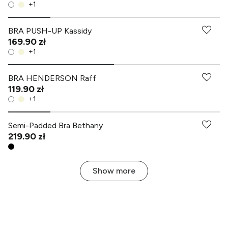
+
1
BRA PUSH-UP Kassidy
169.90 zł
+
1
BRA HENDERSON Raff
119.90 zł
+
1
-70% przy zakupach za min. 349 zł
Semi-Padded Bra Bethany
219.90 zł
Show more