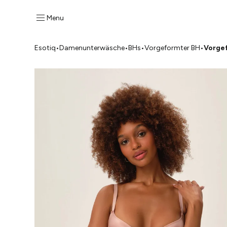
Menu
Esotiq
•
Damenunterwäsche
•
BHs
•
Vorgeformter BH
•
Vorgef