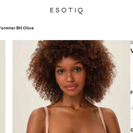
ormter BH Olive
S
F