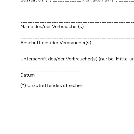
_______________________________________________
Name des/der Verbraucher(s)
_______________________________________________
Anschrift des/der Verbraucher(s)
_______________________________________________
Unterschrift des/der Verbraucher(s) (nur bei Mitteilu
_________________________
Datum
(*) Unzutreffendes streichen