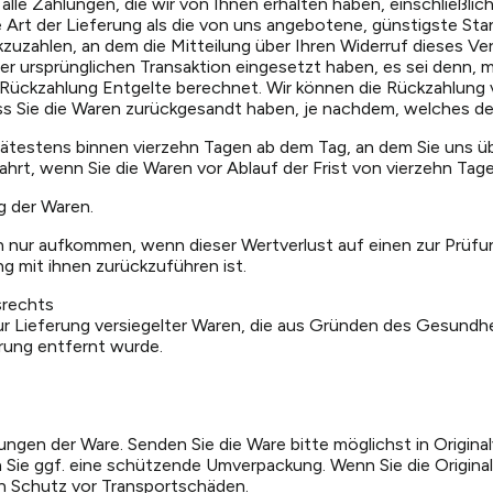
alle Zahlungen, die wir von Ihnen erhalten haben, einschließli
e Art der Lieferung als die von uns angebotene, günstigste St
uzahlen, an dem die Mitteilung über Ihren Widerruf dieses Ver
der ursprünglichen Transaktion eingesetzt haben, es sei denn,
r Rückzahlung Entgelte berechnet. Wir können die Rückzahlung v
s Sie die Waren zurückgesandt haben, je nachdem, welches der
spätestens binnen vierzehn Tagen ab dem Tag, an dem Sie uns üb
ahrt, wenn Sie die Waren vor Ablauf der Frist von vierzehn Ta
g der Waren.
n nur aufkommen, wenn dieser Wertverlust auf einen zur Prüf
 mit ihnen zurückzuführen ist.
srechts
 zur Lieferung versiegelter Waren, die aus Gründen des Gesund
erung entfernt wurde.
ngen der Ware. Senden Sie die Ware bitte möglichst in Origina
ie ggf. eine schützende Umverpackung. Wenn Sie die Originalv
n Schutz vor Transportschäden.