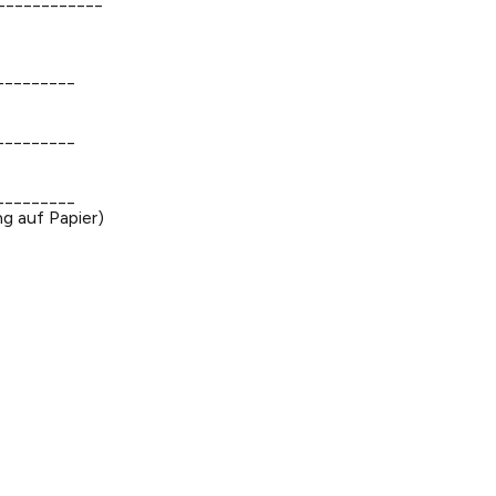
_________
_________
_________
ng auf Papier)