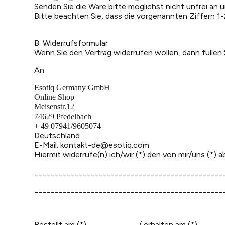
Senden Sie die Ware bitte möglichst nicht unfrei an u
Bitte beachten Sie, dass die vorgenannten Ziffern 1
B. Widerrufsformular
Wenn Sie den Vertrag widerrufen wollen, dann füllen 
An
Esotiq Germany GmbH
Online Shop
Meisenstr.12
74629 Pfedelbach
+ 49 07941/9605074
Deutschland
E-Mail: kontakt-de@esotiq.com
Hiermit widerrufe(n) ich/wir (*) den von mir/uns (*)
_______________________________________________
_______________________________________________
Bestellt am (*) ____________ / erhalten am (*) _____