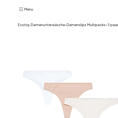
Menu
Esotiq
•
Damenunterwäsche
•
Damenslips Multipacks
•
3 paa