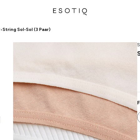
r
•
String Sol-Sol (3 Paar)
S
F