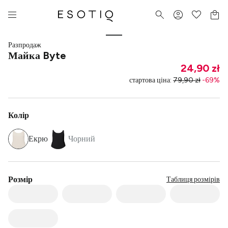
Разпродаж
Майка Byte
24,90 zł
стартова ціна
:
79,90 zł
-
69
%
Колір
Екрю
Чорний
Розмір
Таблиця розмірів