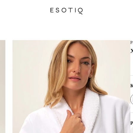
Р
К
Р