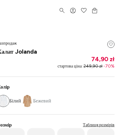
азпродаж
Халат Jolanda
74,90 zł
стартова ціна
:
249,90 zł
-
70
%
олір
Білий
Бежевий
озмір
Таблиця розмірів