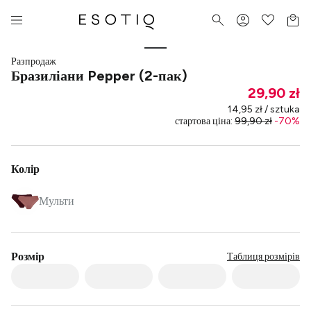
Разпродаж
Бразиліани Pepper (2-пак)
29,90 zł
14,95 zł / sztuka
стартова ціна
:
99,90 zł
-
70
%
Колір
Мульти
Розмір
Таблиця розмірів