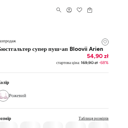
азпродаж
Бюстгальтер супер пуш-ап Bloovii Arien
54,90 zł
стартова ціна
:
169,90 zł
-
68
%
олір
Рожевий
озмір
Таблиця розмірів