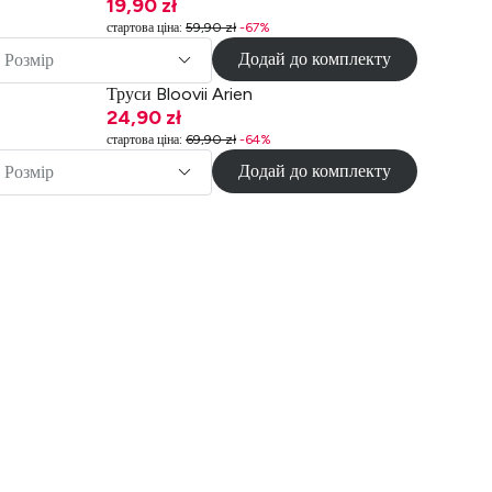
19,90 zł
стартова ціна
:
59,90 zł
-
67
%
Додай до комплекту
Розмір
Труси Bloovii Arien
24,90 zł
стартова ціна
:
69,90 zł
-
64
%
Додай до комплекту
Розмір