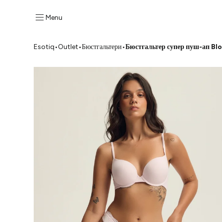
Menu
Esotiq
•
Outlet
•
Бюстгальтери
•
Бюстгальтер супер пуш-ап Blo