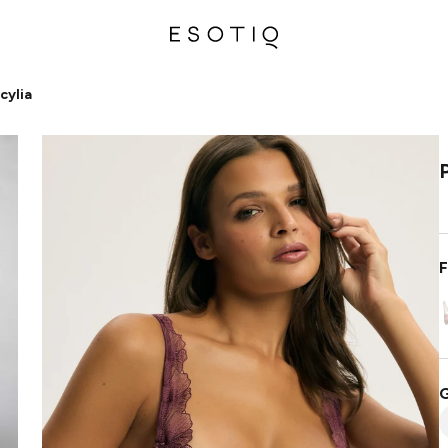
cylia
F