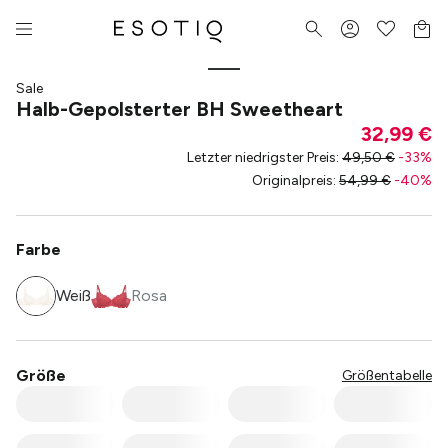
Sale
Halb-Gepolsterter BH Sweetheart
32,99 €
Letzter niedrigster Preis
:
49,50 €
-
33
%
Originalpreis
:
54,99 €
-
40
%
Farbe
Weiß
Rosa
Größe
Größentabelle