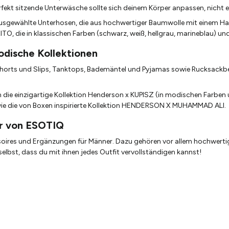
rfekt sitzende Unterwäsche sollte sich deinem Körper anpassen, nicht e
ausgewählte Unterhosen, die aus hochwertiger Baumwolle mit einem Ha
O, die in klassischen Farben (schwarz, weiß, hellgrau, marineblau) und 
dische Kollektionen
orts und Slips, Tanktops, Bademäntel und Pyjamas sowie Rucksackbeu
em die einzigartige Kollektion Henderson x KUPISZ (in modischen Farbe
wie die von Boxen inspirierte Kollektion HENDERSON X MUHAMMAD ALI.
er von ESOTIQ
oires und Ergänzungen für Männer. Dazu gehören vor allem hochwertig
bst, dass du mit ihnen jedes Outfit vervollständigen kannst!