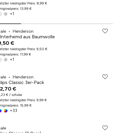
etzter niedrigster Preis
:
8,99 €
riginalpreis
:
13,99 €
+
1
Sale
•
Henderson
Unterhemd aus Baumwolle
9,50 €
etzter niedrigster Preis
:
9,50 €
riginalpreis
:
11,99 €
+
1
Sale
•
Henderson
Slips Classic 3er-Pack
12,70 €
,23 € / sztuka
etzter niedrigster Preis
:
9,99 €
riginalpreis
:
15,99 €
+
33
Sale