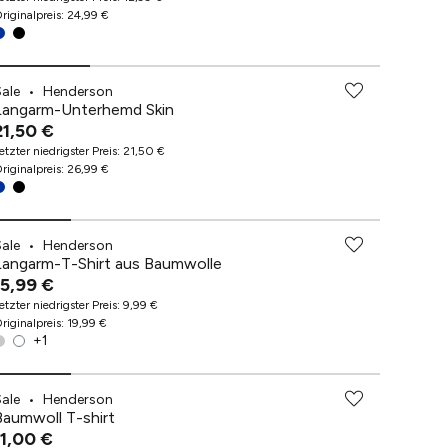
riginalpreis
:
24,99 €
Sale
•
Henderson
Langarm-Unterhemd Skin
21,50 €
etzter niedrigster Preis
:
21,50 €
riginalpreis
:
26,99 €
Sale
•
Henderson
Langarm-T-Shirt aus Baumwolle
15,99 €
etzter niedrigster Preis
:
9,99 €
riginalpreis
:
19,99 €
+
1
Sale
•
Henderson
Baumwoll T-shirt
11,00 €