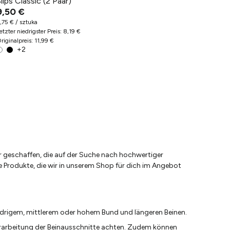
lips Classic (2 Paar)
9,50 €
,75 € / sztuka
etzter niedrigster Preis
:
8,19 €
riginalpreis
:
11,99 €
+
2
r geschaffen, die auf der Suche nach hochwertiger
e Produkte, die wir in unserem Shop für dich im Angebot
edrigem, mittlerem oder hohem Bund und längeren Beinen.
 Verarbeitung der Beinausschnitte achten. Zudem können