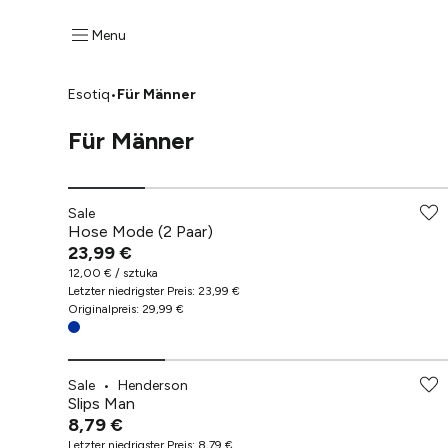
Menu
Esotiq
•
Für Männer
Für Männer
Sale
Hose Mode (2 Paar)
23,99 €
12,00 € / sztuka
Letzter niedrigster Preis
:
23,99 €
Originalpreis
:
29,99 €
Sale
•
Henderson
Slips Man
8,79 €
Letzter niedrigster Preis
:
8,79 €