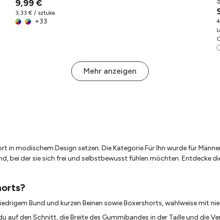
S
9,99 €
3,33 € / sztuka
+
33
4
L
O
Mehr anzeigen
rt in modischem Design setzen. Die Kategorie Für Ihn wurde für Männe
d, bei der sie sich frei und selbstbewusst fühlen möchten. Entdecke di
horts?
niedrigem Bund und kurzen Beinen sowie Boxershorts, wahlweise mit ni
 du auf den Schnitt, die Breite des Gummibandes in der Taille und die