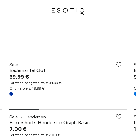
Sale
Bademantel Got
39,99 €
Letzter niedrigster Preis
:
34,99 €
L
Originalpreis
:
49,99 €
O
Sale
•
Henderson
Boxershorts Henderson Graph Basic
7,00 €
Letzter niedrigster Preis
:
7,00 €
L