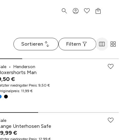
Sortieren
Filtern
Sale
•
Henderson
Boxershorts Man
9,50 €
etzter niedrigster Preis
:
9,50 €
riginalpreis
:
11,99 €
Sale
Lange Unterhosen Safe
19,99 €
etzter niedrigster Preis
:
12,99 €