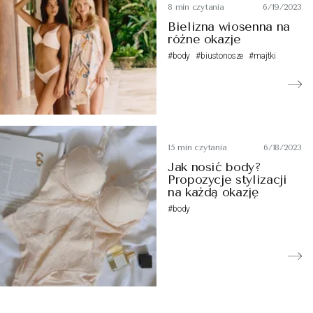
8 min czytania
6/19/2023
Bielizna wiosenna na
różne okazje
#body
#biustonosze
#majtki
15 min czytania
6/18/2023
Jak nosić body?
Propozycje stylizacji
na każdą okazję
#body