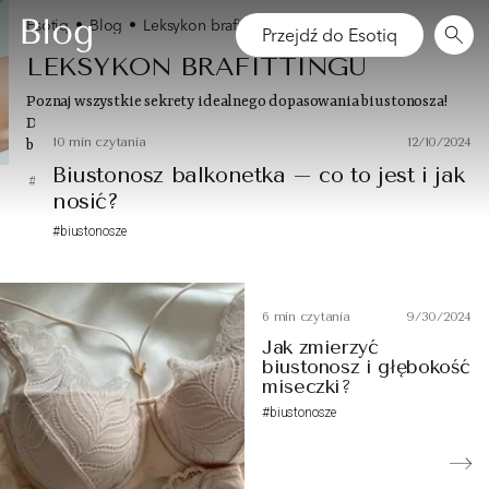
Esotiq
•
Blog
•
Leksykon brafittingu
Przejdź do Esotiq
LEKSYKON BRAFITTINGU
Poznaj wszystkie sekrety idealnego dopasowania biustonosza!
Dzięki naszym artykułom zapomnisz o problemie źle dobranej
10 min czytania
2/25/2025
10 min czytania
12/10/2024
bielizny❤️
Jaki stanik do opadającego biustu?
Biustonosz balkonetka – co to jest i jak
#akcesoria
#biustonosze
#body
#bride
#majtki
#summer
#homewear
nosić?
#biustonosze
#biustonosze
6 min czytania
9/30/2024
Jak zmierzyć
biustonosz i głębokość
miseczki?
#biustonosze