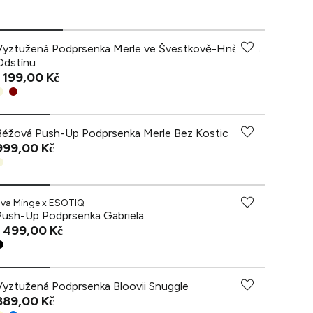
Vyztužená Podprsenka Merle ve Švestkově-Hnědém
Odstínu
1 199,00 Kč
Béžová Push-Up Podprsenka Merle Bez Kostic
999,00 Kč
Eva Minge x ESOTIQ
Push-Up Podprsenka Gabriela
1 499,00 Kč
Vyztužená Podprsenka Bloovii Snuggle
889,00 Kč