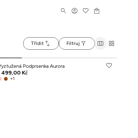
Třídit
Filtruj
Vyztužená Podprsenka Aurora
1 499,00 Kč
+
1