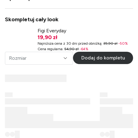
Skompletuj cały look
Figi Everyday
19,90 zł
Najniższa cena z 30 dni przed obniżką
:
39,90 zł
-
50
%
Cena regularna
:
54,90 zł
-
64
%
Dodaj do kompletu
Rozmiar