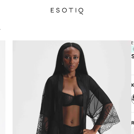
L
E
K
R