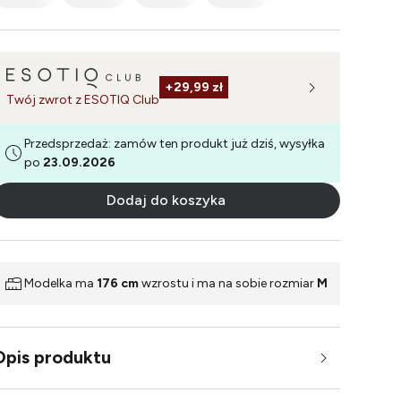
+
29,99 zł
Twój zwrot z ESOTIQ Club
Przedsprzedaż: zamów ten produkt już dziś, wysyłka
po
23.09.2026
Dodaj do koszyka
Modelka ma
176 cm
wzrostu i ma na sobie rozmiar
M
Opis produktu