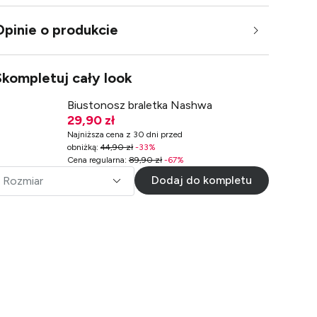
Opinie o produkcie
Skompletuj cały look
Biustonosz braletka Nashwa
29,90 zł
Najniższa cena z 30 dni przed
obniżką
:
44,90 zł
-
33
%
Cena regularna
:
89,90 zł
-
67
%
Dodaj do kompletu
Rozmiar