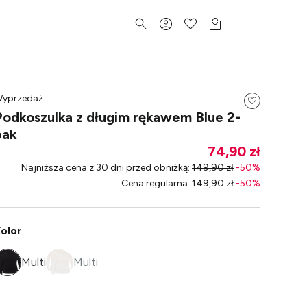
yprzedaż
Podkoszulka z długim rękawem Blue 2-
pak
74,90 zł
Najniższa cena z 30 dni przed obniżką
:
149,90 zł
-
50
%
Cena regularna
:
149,90 zł
-
50
%
olor
Multi
Multi