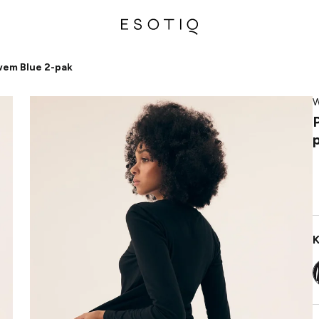
wem Blue 2-pak
W
K