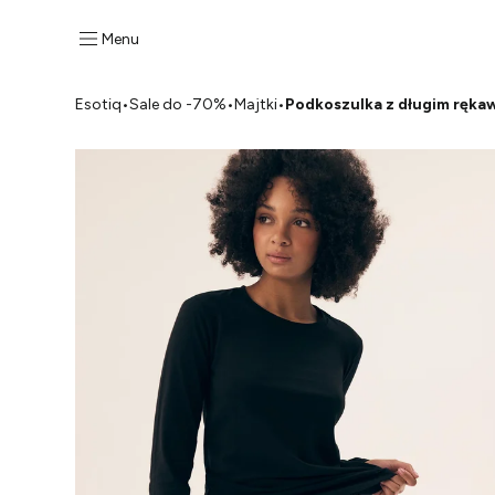
Menu
Esotiq
•
Sale do -70%
•
Majtki
•
Podkoszulka z długim ręka